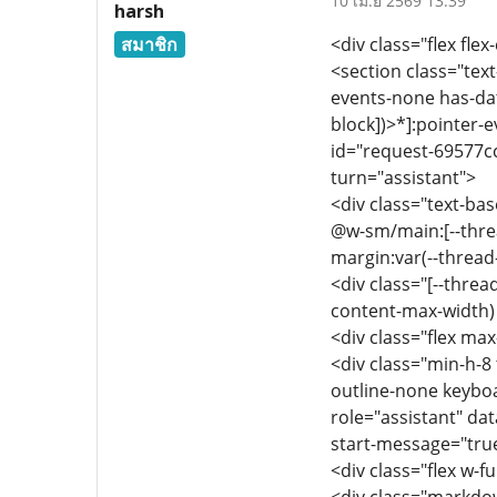
10 เม.ย 2569 13:39
harsh
สมาชิก
<div class="flex flex
<section class="text
events-none has-dat
block])>*]:pointer-
id="request-69577cc
turn="assistant">
<div class="text-ba
@w-sm/main:[--threa
margin:var(--thread
<div class="[--thre
content-max-width) f
<div class="flex max
<div class="min-h-8 
outline-none keyboa
role="assistant" d
start-message="tru
<div class="flex w-f