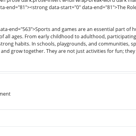
wn prose dark:prose-invert w-full wrap-break-word dark ma
ata-end="81"><strong data-start="0" data-end="81">The Rol
data-end="563">Sports and games are an essential part of h
 of all ages. From early childhood to adulthood, participating 
strong habits. In schools, playgrounds, and communities, 
and grow together. They are not just activities for fun; they
ment