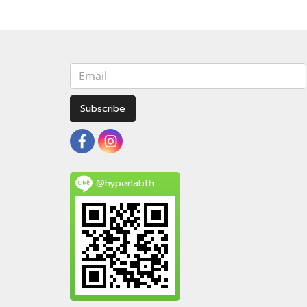
Subscribe
@hyperlabth