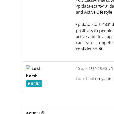
<div class="markdo
<p data-start="0" d
and Active Lifestyle
<p data-start="83" 
positivity to people
active and develop 
can learn, compete, 
confidence. ⚽
#1
10 เม.ย 2569 13:40
harsh
Gurubhai
only com
สมาชิก
ตอบกระทู้