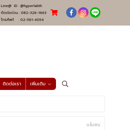
Line@ ID :
@hyperlabth
ติดต่อด่วน :
082-326-1663
โทรศัพท์ :
02-561-4054
ติดต่อเรา
เพิ่มเติม
แจ้งลบ