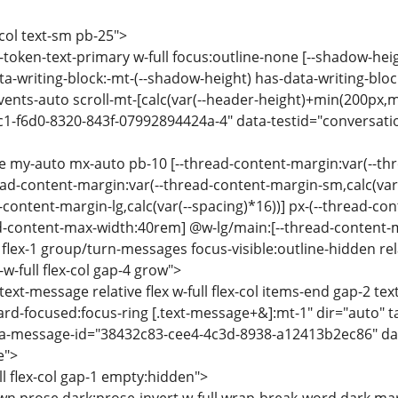
-col text-sm pb-25">
-token-text-primary w-full focus:outline-none [--shadow-hei
a-writing-block:-mt-(--shadow-height) has-data-writing-block
events-auto scroll-mt-[calc(var(--header-height)+min(200px,m
1-f6d0-8320-843f-07992894424a-4" data-testid="conversation
se my-auto mx-auto pb-10 [--thread-content-margin:var(--thr
d-content-margin:var(--thread-content-margin-sm,calc(var(-
-content-margin-lg,calc(var(--spacing)*16))] px-(--thread-co
ad-content-max-width:40rem] @w-lg/main:[--thread-content
lex-1 group/turn-messages focus-visible:outline-hidden relat
-w-full flex-col gap-4 grow">
text-message relative flex w-full flex-col items-end gap-2 t
rd-focused:focus-ring [.text-message+&]:mt-1" dir="auto" 
ata-message-id="38432c83-cee4-4c3d-8938-a12413b2ec86" da
e">
ull flex-col gap-1 empty:hidden">