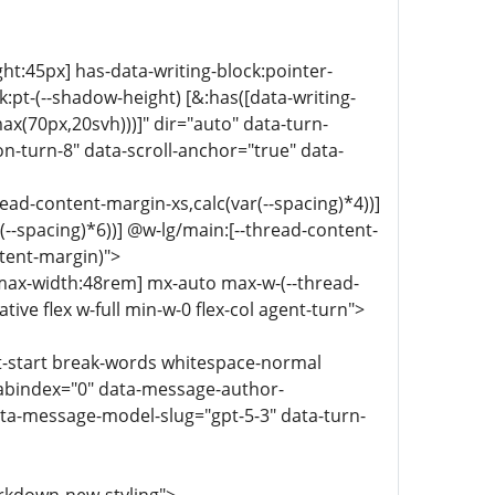
ght:45px] has-data-writing-block:pointer-
:pt-(--shadow-height) [&:has([data-writing-
ax(70px,20svh)))]" dir="auto" data-turn-
-turn-8" data-scroll-anchor="true" data-
ead-content-margin-xs,calc(var(--spacing)*4))]
-spacing)*6))] @w-lg/main:[--thread-content-
ntent-margin)">
-max-width:48rem] mx-auto max-w-(--thread-
ive flex w-full min-w-0 flex-col agent-turn">
ext-start break-words whitespace-normal
tabindex="0" data-message-author-
ta-message-model-slug="gpt-5-3" data-turn-