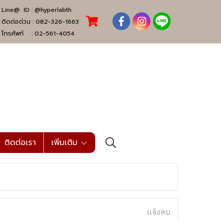
Line@ ID :
@hyperlabth
ติดต่อด่วน :
082-326-1663
โทรศัพท์ :
02-561-4054
ติดต่อเรา
เพิ่มเติม
แจ้งลบ