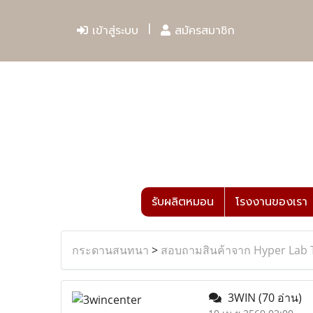
เข้าสู่ระบบ
สมัครสมาชิก
รับผลิตหมอน
โรงงานของเรา
กระดานสนทนา
>
สอบถามสินค้าจาก Hyper Lab 
3WIN
(70 อ่าน)