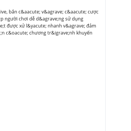
live, bắn c&aacute; v&agrave; c&aacute; cược
e;p người chơi dễ d&agrave;ng sử dụng
te;t được xử l&yacute; nhanh v&agrave; đảm
c;n c&oacute; chương tr&igrave;nh khuyến