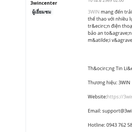
10 เม.ย 2569 02:00
3wincenter
ผู้เยี่ยมชม
3WIN
mang đến trải 
thể thao với nhiều 
tr&ecirc;n điện tho
bảo an to&agrave;n
m&atilde;i v&agrave
Th&ocirc;ng Tin Li&
Thương hiệu: 3WIN
Website:
https://3wi
Email: support@3wi
Hotline: 0943 762 5