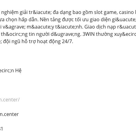
nghiệm giải tr&iacute; đa dạng bao gồm slot game, casino 
lựa chọn hấp dẫn. Nền tảng được tối ưu giao diện gi&uacut
ại v&agrave; m&aacute;y t&iacute;nh. Giao dịch nạp r&uacu
 th&ocirc;ng tin người d&ugrave;ng. 3WIN thường xuy&ecir
; đội ngũ hỗ trợ hoạt động 24/7.
ecirc;n Hệ
n.center/
n.center
81