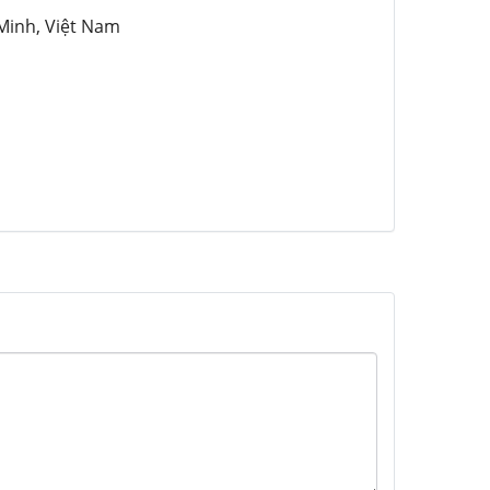
 Minh, Việt Nam