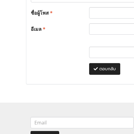
ชื่อผู้โพส
*
อีเมล
*
ตอบกลับ