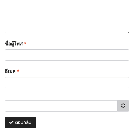
ชื่อผู้โพส
*
อีเมล
*
ตอบกลับ