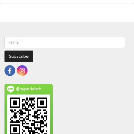
Subscribe
@hyperlabth