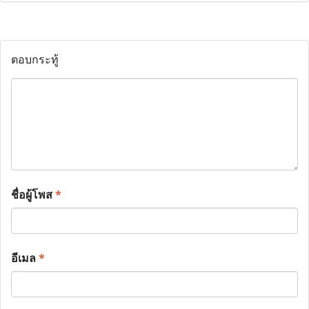
ตอบกระทู้
ชื่อผู้โพส
*
อีเมล
*