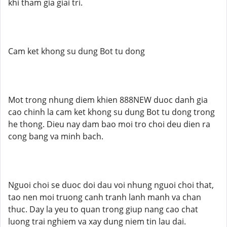
khi tham gia giai tri.
Cam ket khong su dung Bot tu dong
Mot trong nhung diem khien 888NEW duoc danh gia
cao chinh la cam ket khong su dung Bot tu dong trong
he thong. Dieu nay dam bao moi tro choi deu dien ra
cong bang va minh bach.
Nguoi choi se duoc doi dau voi nhung nguoi choi that,
tao nen moi truong canh tranh lanh manh va chan
thuc. Day la yeu to quan trong giup nang cao chat
luong trai nghiem va xay dung niem tin lau dai.