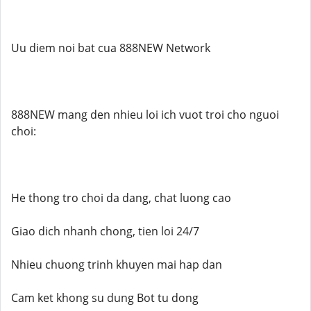
Uu diem noi bat cua 888NEW Network
888NEW mang den nhieu loi ich vuot troi cho nguoi
choi:
He thong tro choi da dang, chat luong cao
Giao dich nhanh chong, tien loi 24/7
Nhieu chuong trinh khuyen mai hap dan
Cam ket khong su dung Bot tu dong