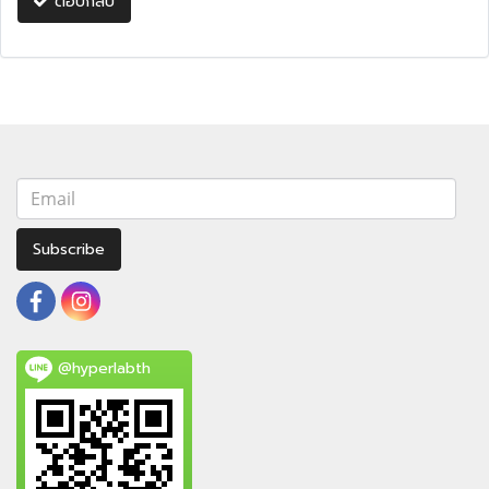
ตอบกลับ
Subscribe
@hyperlabth