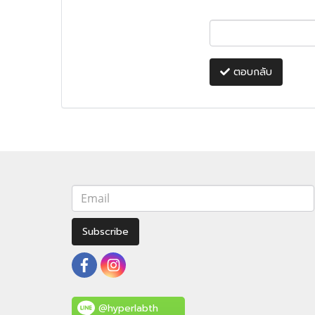
ตอบกลับ
Subscribe
@hyperlabth