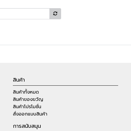
สินค้า
สินค้าทั้งหมด
สินค้าของขวัญ
สินค้าโปรโมชั่น
สั่งออกแบบสินค้า
การสนับสนุน