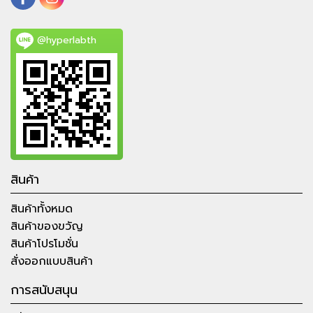
@hyperlabth
สินค้า
สินค้าทั้งหมด
สินค้าของขวัญ
สินค้าโปรโมชั่น
สั่งออกแบบสินค้า
การสนับสนุน