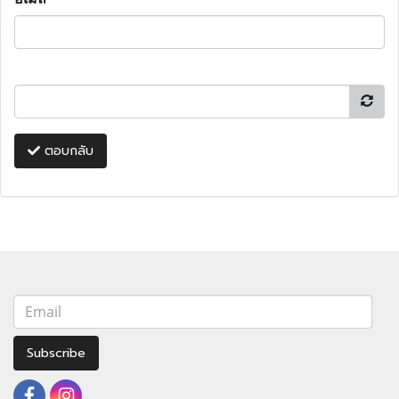
ตอบกลับ
Subscribe