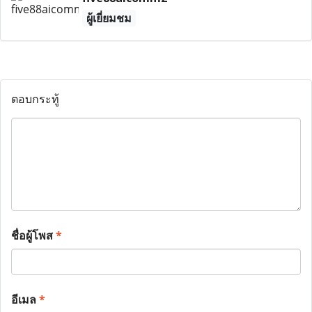
ผู้เยี่ยมชม
ตอบกระทู้
ชื่อผู้โพส
*
อีเมล
*