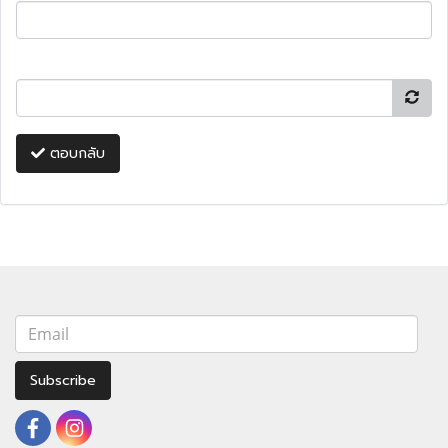
ตอบกลับ
Subscribe