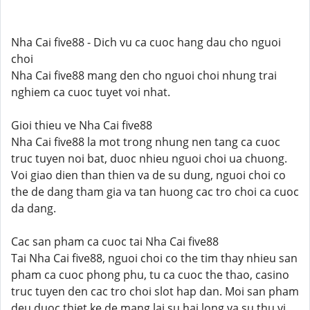
Nha Cai five88 - Dich vu ca cuoc hang dau cho nguoi
choi
Nha Cai five88 mang den cho nguoi choi nhung trai
nghiem ca cuoc tuyet voi nhat.
Gioi thieu ve Nha Cai five88
Nha Cai five88 la mot trong nhung nen tang ca cuoc
truc tuyen noi bat, duoc nhieu nguoi choi ua chuong.
Voi giao dien than thien va de su dung, nguoi choi co
the de dang tham gia va tan huong cac tro choi ca cuoc
da dang.
Cac san pham ca cuoc tai Nha Cai five88
Tai Nha Cai five88, nguoi choi co the tim thay nhieu san
pham ca cuoc phong phu, tu ca cuoc the thao, casino
truc tuyen den cac tro choi slot hap dan. Moi san pham
deu duoc thiet ke de mang lai su hai long va su thu vi