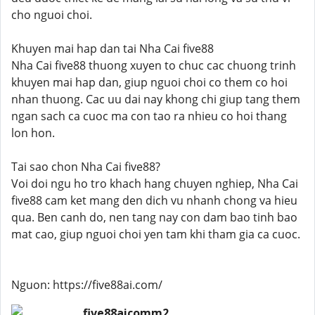
cho nguoi choi.
Khuyen mai hap dan tai Nha Cai five88
Nha Cai five88 thuong xuyen to chuc cac chuong trinh
khuyen mai hap dan, giup nguoi choi co them co hoi
nhan thuong. Cac uu dai nay khong chi giup tang them
ngan sach ca cuoc ma con tao ra nhieu co hoi thang
lon hon.
Tai sao chon Nha Cai five88?
Voi doi ngu ho tro khach hang chuyen nghiep, Nha Cai
five88 cam ket mang den dich vu nhanh chong va hieu
qua. Ben canh do, nen tang nay con dam bao tinh bao
mat cao, giup nguoi choi yen tam khi tham gia ca cuoc.
Nguon: https://five88ai.com/
five88aicomm2