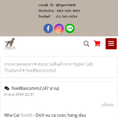
Line@ ID :
@hyperlabth
ติดต่อด่วน :
082-326-1663
โทรศัพท์ :
02-561-4054
กระดานสนทนา
>
สอบถามสินค้าจาก Hyper Lab
Thailand
>
five88aicomm2
five88aicomm2
(47 อ่าน)
8 เม.ย 2569 22:31
แจ้งลบ
Nha Cai
five88
- Dich vu ca cuoc hang dau