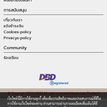
สั่งออกแบบสินค้า
การสนับสนุน
เกี่ยวกับเรา
แจ้งชำระเงิน
Cookies-policy
Privacys-policy
Community
ร้องเรียน
© Copyright 2015-2023 All right reserved.
Hyper Lab Thailand
เว็บไซต์นี้มีการใช้งานคุกกี้ เพื่อเพิ่มประสิทธิภาพและประสบการณ์ที่ดีใน
การใช้งานเว็บไซต์ของท่าน ท่านสามารถอ่านรายละเอียดเพิ่มเติมได้ที่