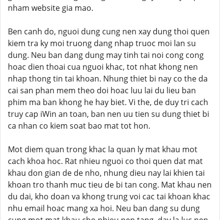
nham website gia mao.
Ben canh do, nguoi dung cung nen xay dung thoi quen
kiem tra ky moi truong dang nhap truoc moi lan su
dung. Neu ban dang dung may tinh tai noi cong cong
hoac dien thoai cua nguoi khac, tot nhat khong nen
nhap thong tin tai khoan. Nhung thiet bi nay co the da
cai san phan mem theo doi hoac luu lai du lieu ban
phim ma ban khong he hay biet. Vi the, de duy tri cach
truy cap iWin an toan, ban nen uu tien su dung thiet bi
ca nhan co kiem soat bao mat tot hon.
Mot diem quan trong khac la quan ly mat khau mot
cach khoa hoc. Rat nhieu nguoi co thoi quen dat mat
khau don gian de de nho, nhung dieu nay lai khien tai
khoan tro thanh muc tieu de bi tan cong. Mat khau nen
du dai, kho doan va khong trung voi cac tai khoan khac
nhu email hoac mang xa hoi. Neu ban dang su dung