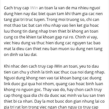
Cach truy cap
iWin
an toan la van de ma nhieu nguoi
dung hien nay dac biet quan tam khi tham gia cac nen
tang giai tri truc tuyen. Trong moi truong so, chi can
mot thao tac bat can nhu nhap vao lien ket gia hoac
luu thong tin dang nhap tren thiet bi khong an toan
cung co the khien tai khoan gap rui ro. Chinh vi vay,
viec hieu dung va thuc hien dung cac nguyen tac bao
mat la dieu can thiet neu ban muon su dung nen tang
on dinh va lau dai.
Khi nhac den cach truy cap iWin an toan, yeu to dau
tien can chu y chinh la tinh xac thuc cua noi dang nhap.
Nguoi dung khong nen vao tai khoan bang cac duong
link duoc gui qua hoi nhom, quang cao hoac binh luan
khong ro nguon goc. Thay vao do, hay chon cach truy
cap thong qua dia chi da duoc xac minh va luu san tren
thiet bi ca nhan. Day la mot buoc don gian nhung lai co
gia tri rat lon trong viec ngan chan nguy co truy cap