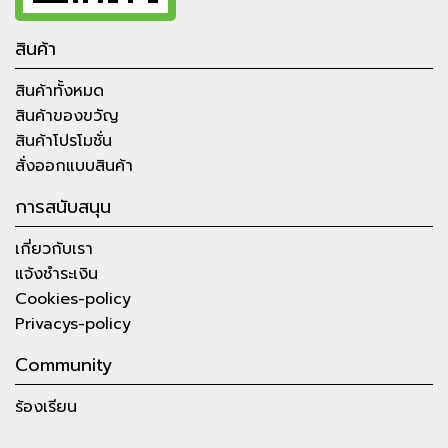
สินค้า
สินค้าทั้งหมด
สินค้าของขวัญ
สินค้าโปรโมชั่น
สั่งออกแบบสินค้า
การสนับสนุน
เกี่ยวกับเรา
แจ้งชำระเงิน
Cookies-policy
Privacys-policy
Community
ร้องเรียน