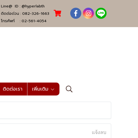
Line@ ID :
@hyperlabth
ติดต่อด่วน :
082-326-1663
โทรศัพท์ :
02-561-4054
ติดต่อเรา
เพิ่มเติม
แจ้งลบ