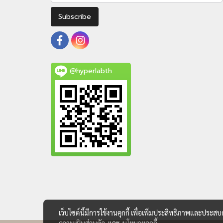
Subscribe
@hyperlabth
เว็บไซต์นี้มีการใช้งานคุกกี้ เพื่อเพิ่มประสิทธิภาพและประส