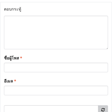
ตอบกระทู้
ชื่อผู้โพส
*
อีเมล
*