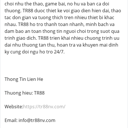
choi nhu the thao, game bai, no hu va ban ca doi
thuong. TR88 duoc thiet ke voi giao dien hien dai, thao
tac don gian va tuong thich tren nhieu thiet bi khac
nhau. TR88 ho tro thanh toan nhanh, minh bach va
dam bao an toan thong tin nguoi choi trong suot qua
trinh giao dich. TR88 trien khai nhieu chuong trinh uu
dai nhu thuong tan thu, hoan tra va khuyen mai dinh
ky cung doi ngu ho tro 24/7.
Thong Tin Lien He
Thuong hieu: TR88
Website:
https://tr88nv.com/
Email: info@tr88nv.com