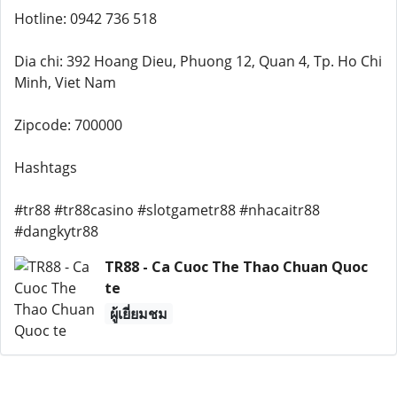
Hotline: 0942 736 518
Dia chi: 392 Hoang Dieu, Phuong 12, Quan 4, Tp. Ho Chi
Minh, Viet Nam
Zipcode: 700000
Hashtags
#tr88 #tr88casino #slotgametr88 #nhacaitr88
#dangkytr88
TR88 - Ca Cuoc The Thao Chuan Quoc
te
ผู้เยี่ยมชม