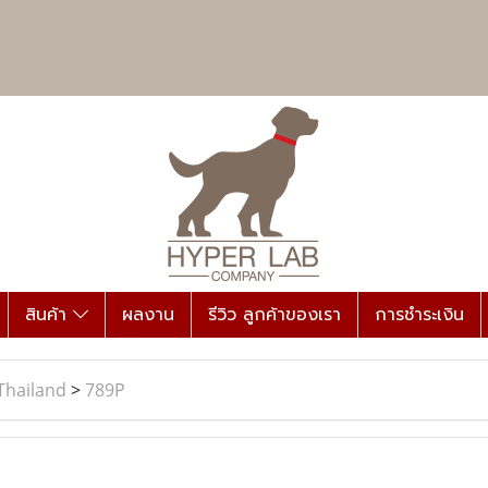
สินค้า
ผลงาน
รีวิว ลูกค้าของเรา
การชำระเงิน
Thailand
>
789P