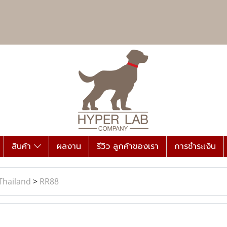
สินค้า
ผลงาน
รีวิว ลูกค้าของเรา
การชำระเงิน
Thailand
>
RR88