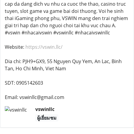
cap da dang dich vu nhu ca cuoc the thao, casino truc
tuyen, slot game va game bai doi thuong. Voi he sinh
thai iGaming phong phu, VSWIN mang den trai nghiem
giai tri hap dan cho nguoi choi tai khu vuc chau A.
#vswin #nhacaivswin #vswinllc #nhacaivswinllc
Website:
https://vswin.llc/
Dia chi: PJH9+GX9, 55 Nguyen Quy Yem, An Lac, Binh
Tan, Ho Chi Minh, Viet Nam
SDT: 0905142603
Email: vswinllc@gmail.com
vswinllc
ผู้เยี่ยมชม