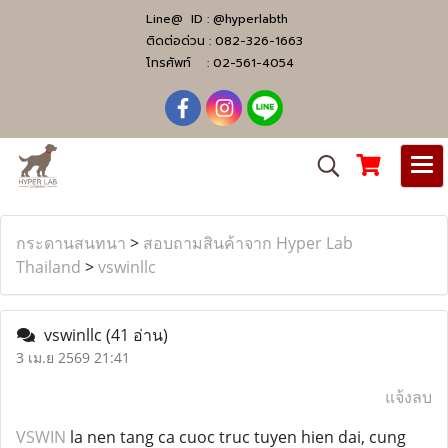
Line@ ID :
@hyperlabth
ติดต่อด่วน :
082-326-1663
โทรศัพท์ :
02-561-4054
กระดานสนทนา
>
สอบถามสินค้าจาก Hyper Lab
Thailand
>
vswinllc
vswinllc
(41 อ่าน)
3 เม.ย 2569 21:41
แจ้งลบ
VSWIN
la nen tang ca cuoc truc tuyen hien dai, cung