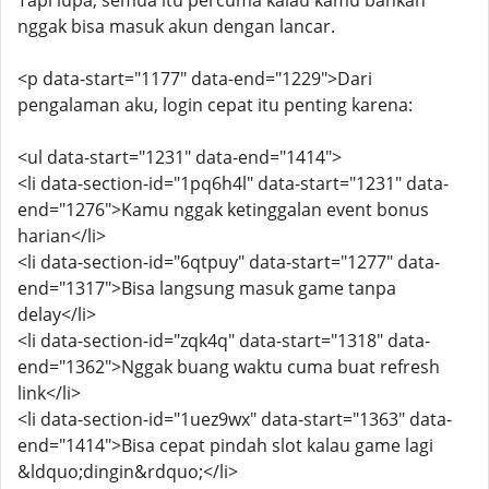
Tapi lupa, semua itu percuma kalau kamu bahkan
nggak bisa masuk akun dengan lancar.
<p data-start="1177" data-end="1229">Dari
pengalaman aku, login cepat itu penting karena:
<ul data-start="1231" data-end="1414">
<li data-section-id="1pq6h4l" data-start="1231" data-
end="1276">Kamu nggak ketinggalan event bonus
harian</li>
<li data-section-id="6qtpuy" data-start="1277" data-
end="1317">Bisa langsung masuk game tanpa
delay</li>
<li data-section-id="zqk4q" data-start="1318" data-
end="1362">Nggak buang waktu cuma buat refresh
link</li>
<li data-section-id="1uez9wx" data-start="1363" data-
end="1414">Bisa cepat pindah slot kalau game lagi
&ldquo;dingin&rdquo;</li>