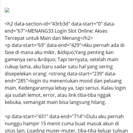
<h2 data-section-id="43rb3d" data-start="0" data-
end="67">MENANG33 Login Slot Online: Akses
Tercepat untuk Main dan Menang</h2>
<p data-start="69" data-end="429">Aku pernah ada di
fase di mana aku mikir, &ldquo;Yang penting kan
gamenya seru.&rdquo; Tapi ternyata, setelah main
cukup lama, aku baru sadar satu hal yang sering
disepelekan orang: <strong data-start="239" data-
end="285">login itu menentukan mood dan peluang
main. Kedengarannya lebay ya, tapi serius. Kalau login
aja sudah lemot, error, atau link tiba-tiba nggak
kebuka, semangat main bisa langsung hilang.
<p data-start="431" data-end="714">Dulu aku pernah
nunggu hampir 15 menit cuma buat masuk akun di
situs lain. Loading muter-muter, tiba-tiba keluar tulisan