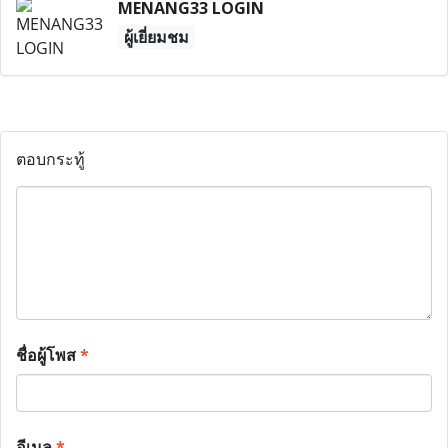
MENANG33 LOGIN
ผู้เยี่ยมชม
ตอบกระทู้
ชื่อผู้โพส
*
อีเมล
*