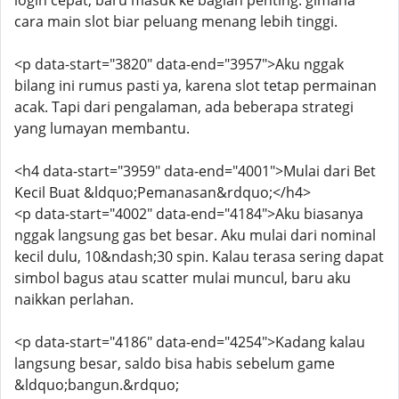
login cepat, baru masuk ke bagian penting: gimana
cara main slot biar peluang menang lebih tinggi.
<p data-start="3820" data-end="3957">Aku nggak
bilang ini rumus pasti ya, karena slot tetap permainan
acak. Tapi dari pengalaman, ada beberapa strategi
yang lumayan membantu.
<h4 data-start="3959" data-end="4001">Mulai dari Bet
Kecil Buat &ldquo;Pemanasan&rdquo;</h4>
<p data-start="4002" data-end="4184">Aku biasanya
nggak langsung gas bet besar. Aku mulai dari nominal
kecil dulu, 10&ndash;30 spin. Kalau terasa sering dapat
simbol bagus atau scatter mulai muncul, baru aku
naikkan perlahan.
<p data-start="4186" data-end="4254">Kadang kalau
langsung besar, saldo bisa habis sebelum game
&ldquo;bangun.&rdquo;