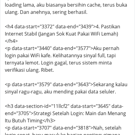
loading lama, aku biasanya bersihin cache, terus buka
ulang. Dan anehnya, sering berhasil.
<h4 data-start="3372" data-end="3439">4. Pastikan
Internet Stabil (Jangan Sok Kuat Pakai WiFi Lemah)
</h4>
<p data-start="3440" data-end="3577">Aku pernah
login pakai WiFi kafe. Kelihatannya sinyal full, tapi
ternyata lemot. Login gagal, terus sistem minta
verifikasi ulang. Ribet.
<p data-start="3579" data-end="3643">Sekarang kalau
sinyal ragu-ragu, aku mending pakai data seluler.
<h3 data-section-id="11llcf2" data-start="3645" data-
end="3705">Strategi Setelah Login: Main dan Menang
Itu Butuh Timing</h3>
<p data-start="3707" data-end="3818">Nah, setelah