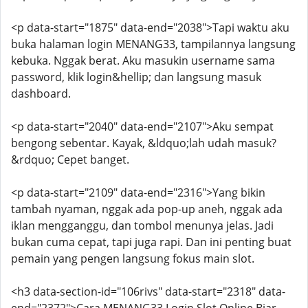
<p data-start="1875" data-end="2038">Tapi waktu aku
buka halaman login MENANG33, tampilannya langsung
kebuka. Nggak berat. Aku masukin username sama
password, klik login&hellip; dan langsung masuk
dashboard.
<p data-start="2040" data-end="2107">Aku sempat
bengong sebentar. Kayak, &ldquo;lah udah masuk?
&rdquo; Cepet banget.
<p data-start="2109" data-end="2316">Yang bikin
tambah nyaman, nggak ada pop-up aneh, nggak ada
iklan mengganggu, dan tombol menunya jelas. Jadi
bukan cuma cepat, tapi juga rapi. Dan ini penting buat
pemain yang pengen langsung fokus main slot.
<h3 data-section-id="106rivs" data-start="2318" data-