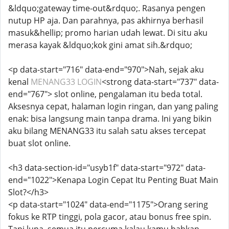
&ldquo;gateway time-out&rdquo;. Rasanya pengen
nutup HP aja. Dan parahnya, pas akhirnya berhasil
masuk&hellip; promo harian udah lewat. Di situ aku
merasa kayak &ldquo;kok gini amat sih.&rdquo;
<p data-start="716" data-end="970">Nah, sejak aku
kenal
MENANG33 LOGIN
<strong data-start="737" data-
end="767"> slot online, pengalaman itu beda total.
Aksesnya cepat, halaman login ringan, dan yang paling
enak: bisa langsung main tanpa drama. Ini yang bikin
aku bilang MENANG33 itu salah satu akses tercepat
buat slot online.
<h3 data-section-id="usyb1f" data-start="972" data-
end="1022">Kenapa Login Cepat Itu Penting Buat Main
Slot?</h3>
<p data-start="1024" data-end="1175">Orang sering
fokus ke RTP tinggi, pola gacor, atau bonus free spin.