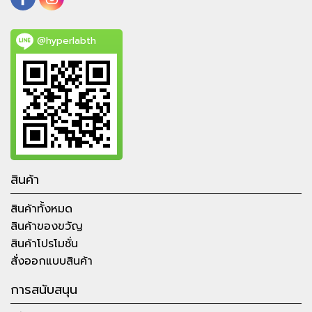
@hyperlabth
สินค้า
สินค้าทั้งหมด
สินค้าของขวัญ
สินค้าโปรโมชั่น
สั่งออกแบบสินค้า
การสนับสนุน