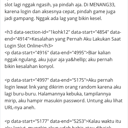
slot lagi nggak ngasih, ya pindah aja. Di MENANG33,
karena login dan aksesnya cepat, pindah game juga
jadi gampang. Nggak ada lag yang bikin kesel.
<h3 data-section-id="1kohk12" data-start="4854" data-
end="4914">Kesalahan yang Pernah Aku Lakukan Saat
Login Slot Online</h3>
<p data-start="4916" data-end="4995">Biar kalian
nggak ngulang, aku jujur aja ya&hellip; aku pernah
bikin kesalahan konyol.
<p data-start="4997" data-end="5175">Aku pernah
login lewat link yang dikirim orang random karena aku
lagi buru-buru. Halamannya kebuka, tampilannya
mirip, aku hampir masukin password. Untung aku lihat
URL-nya aneh.
<p data-start="5177" data-end="5253">Kalau waktu itu