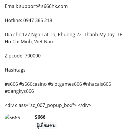
Email: support@s666hk.com
Hotline: 0947 365 218
Dia chi: 127 Ngo Tat To, Phuong 22, Thanh My Tay, TP.
Ho Chi Minh, Viet Nam
Zipcode: 700000
Hashtags
#s666 #s666casino #slotgames666 #nhacais666
#dangkys666
<div class="sc_007_popup_box"> </div>
S666
ผู้เยี่ยมชม