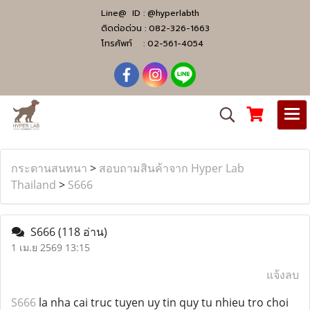
Line@ ID :
@hyperlabth
ติดต่อด่วน :
082-326-1663
โทรศัพท์ :
02-561-4054
กระดานสนทนา
>
สอบถามสินค้าจาก Hyper Lab
Thailand
>
S666
S666
(118 อ่าน)
1 เม.ย 2569 13:15
แจ้งลบ
S666
la nha cai truc tuyen uy tin quy tu nhieu tro choi