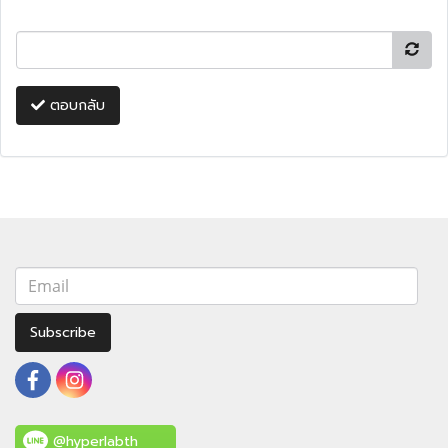
ตอบกลับ
Subscribe
@hyperlabth