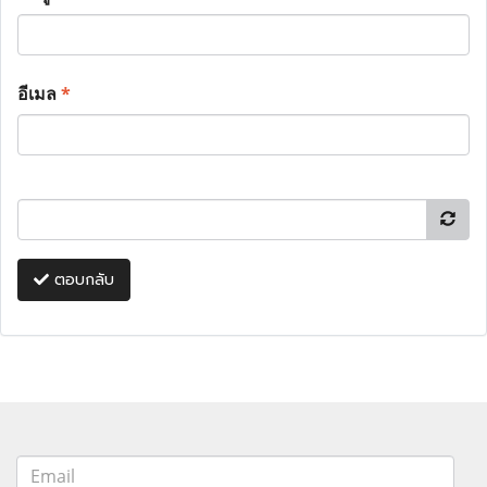
อีเมล
*
ตอบกลับ