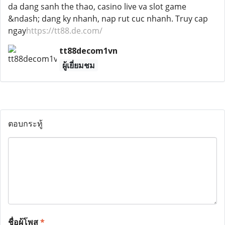
da dang sanh the thao, casino live va slot game
&ndash; dang ky nhanh, nap rut cuc nhanh. Truy cap
ngay
https://tt88.de.com/
tt88decom1vn
ผู้เยี่ยมชม
ตอบกระทู้
ชื่อผู้โพส
*