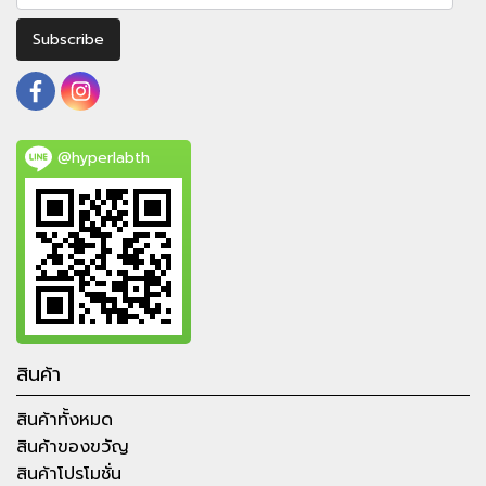
Subscribe
@hyperlabth
สินค้า
สินค้าทั้งหมด
สินค้าของขวัญ
สินค้าโปรโมชั่น