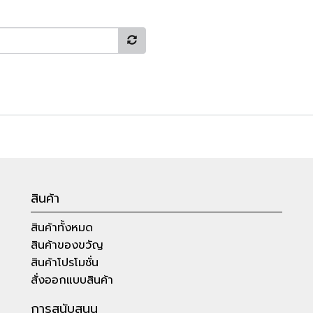
สินค้า
สินค้าทั้งหมด
สินค้าของขวัญ
สินค้าโปรโมชั่น
สั่งออกแบบสินค้า
การสนับสนุน