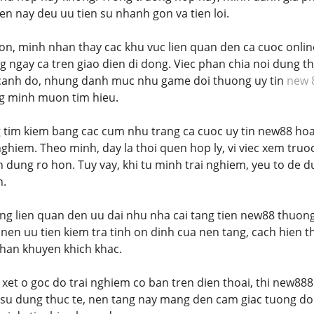
en nay deu uu tien su nhanh gon va tien loi.
n, minh nhan thay cac khu vuc lien quan den ca cuoc onli
ng ngay ca tren giao dien di dong. Viec phan chia noi dung
 canh do, nhung danh muc nhu game doi thuong uy tin
new 
ng minh muon tim hieu.
 tim kiem bang cac cum nhu trang ca cuoc uy tin new88 hoa
 nghiem. Theo minh, day la thoi quen hop ly, vi viec xem tr
h dung ro hon. Tuy vay, khi tu minh trai nghiem, yeu to de d
n.
ung lien quan den uu dai nhu nha cai tang tien new88 thuon
en uu tien kiem tra tinh on dinh cua nen tang, cach hien th
han khuyen khich khac.
hi xet o goc do trai nghiem co ban tren dien thoai, thi new8
 su dung thuc te, nen tang nay mang den cam giac tuong doi