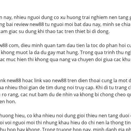
 nay, nhieu nguoi dung co xu huong trai nghiem nen tang gia
ong bai review new88 tu nguoi moi bat dau nay, minh se chia 
m giac su dung khi thao tac tren thiet bi di dong.
w88 com, dieu minh quan tam dau tien la toc do phan hoi cua
 khong muot la da du gay mat hung. Trong qua trinh thu ng
cac muc hien thi khong qua nang va chuyen doi giua cac kh
link new88 hoac link vao new88 tren dien thoai cung la mo
nhieu thoi gian de tim dung noi truy cap. Khi di tu trang
 ro rang, cac nut bam du de nhin va khong bi chong cheo qu
ien hon.
huong hieu, co kha nhieu noi dung gioi thieu nen tang duoi 
oi voi nguoi moi thi nhung khau hieu do chi nen la thong ti
hu hop hay khong. Trong truong hop nay, minh danh gia phan