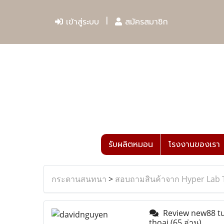
เข้าสู่ระบบ
สมัครสมาชิก
รับผลิตหมอน
โรงงานของเรา
กระดานสนทนา
>
สอบถามสินค้าจาก Hyper Lab 
Review new88 tu 
thoai
(65 อ่าน)