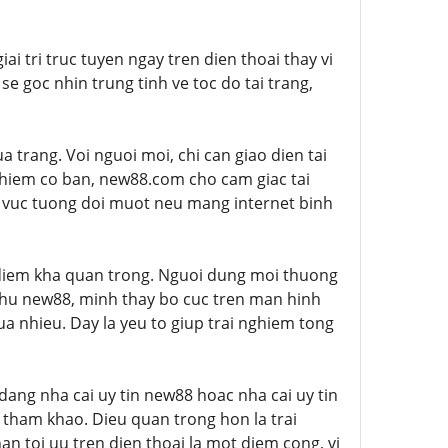
i tri truc tuyen ngay tren dien thoai thay vi
se goc nhin trung tinh ve toc do tai trang,
 trang. Voi nguoi moi, chi can giao dien tai
hiem co ban, new88.com cho cam giac tai
u vuc tuong doi muot neu mang internet binh
t diem kha quan trong. Nguoi dung moi thuong
 chu new88, minh thay bo cuc tren man hinh
a nhieu. Day la yeu to giup trai nghiem tong
dang nha cai uy tin new88 hoac nha cai uy tin
n tham khao. Dieu quan trong hon la trai
 toi uu tren dien thoai la mot diem cong, vi