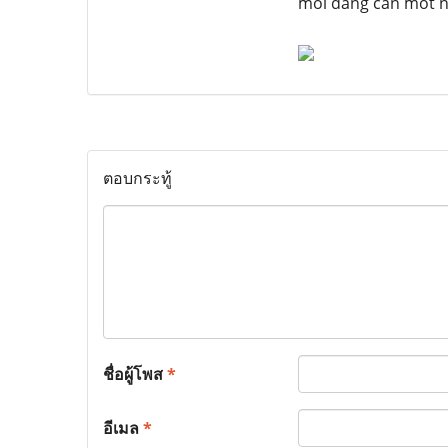
moi dang can mot n
ตอบกระทู้
ชื่อผู้โพส
*
อีเมล
*