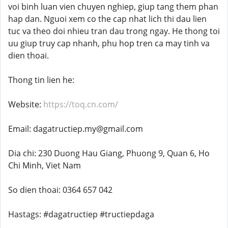
voi binh luan vien chuyen nghiep, giup tang them phan
hap dan. Nguoi xem co the cap nhat lich thi dau lien
tuc va theo doi nhieu tran dau trong ngay. He thong toi
uu giup truy cap nhanh, phu hop tren ca may tinh va
dien thoai.
Thong tin lien he:
Website:
https://toq.cn.com/
Email: dagatructiep.my@gmail.com
Dia chi: 230 Duong Hau Giang, Phuong 9, Quan 6, Ho
Chi Minh, Viet Nam
So dien thoai: 0364 657 042
Hastags: #dagatructiep #tructiepdaga