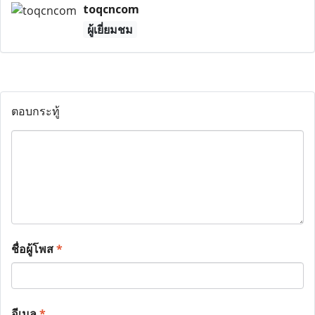
toqcncom
ผู้เยี่ยมชม
ตอบกระทู้
ชื่อผู้โพส
*
อีเมล
*