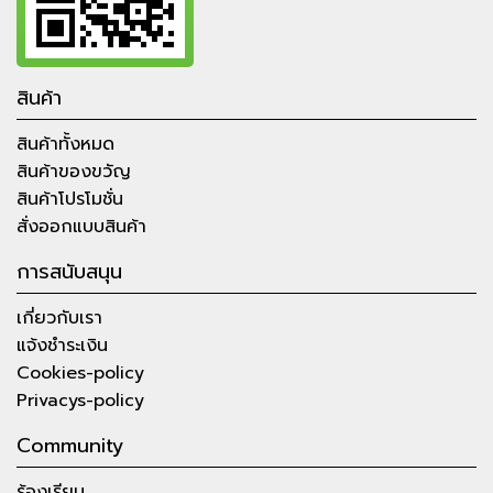
สินค้า
สินค้าทั้งหมด
สินค้าของขวัญ
สินค้าโปรโมชั่น
สั่งออกแบบสินค้า
การสนับสนุน
เกี่ยวกับเรา
แจ้งชำระเงิน
Cookies-policy
Privacys-policy
Community
ร้องเรียน