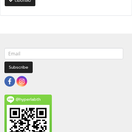
ตอบกลับ
Subscribe
@hyperlabth