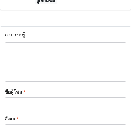
ผู้เยี่ยมชม
ตอบกระทู้
ชื่อผู้โพส
*
อีเมล
*