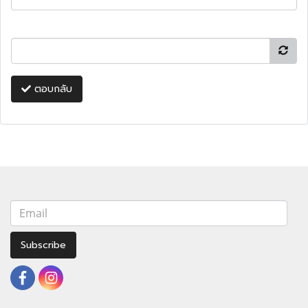
ตอบกลับ
Subscribe