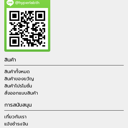
@hyperlabth
สินค้า
สินค้าทั้งหมด
สินค้าของขวัญ
สินค้าโปรโมชั่น
สั่งออกแบบสินค้า
การสนับสนุน
เกี่ยวกับเรา
แจ้งชำระเงิน