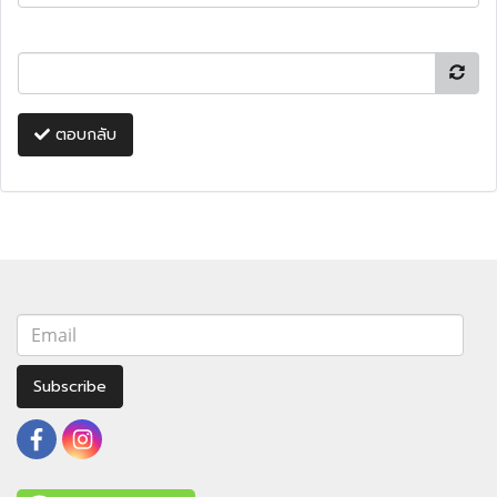
ตอบกลับ
Subscribe