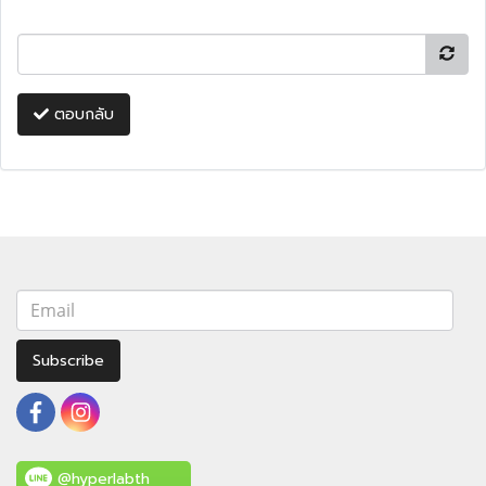
ตอบกลับ
Subscribe
@hyperlabth