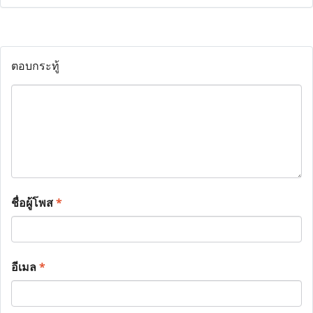
ตอบกระทู้
ชื่อผู้โพส
*
อีเมล
*