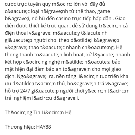
cược trực tuyến quy m&ocirc; lớn với đầy đủ
c&aacute;c loại h&igrave;nh từ thể thao, game
b&agrave;i, nổ hũ đến casino trực tiếp hấp dẫn . Giao
diện được thiết kế trực quan, dễ sử dụng tr&ecirc;n cả
điện thoại v&agrave; m&aacute;y t&iacute;nh
gi&uacute;p người chơi theo d&otilde;i k&egrave;o
v&agrave; thao t&aacute;c nhanh ch&oacute;ng. Hệ
thống thanh to&aacute;n linh hoạt, xử l&yacute; nhanh
kết hợp c&ocirc;ng nghệ m&atilde; h&oacute;a bảo
mật hiện đại đảm bảo an to&agrave;n cho mọi giao
dịch. Ngo&agrave;i ra, nền tảng li&ecirc;n tục triển khai
ưu đ&atilde;i t&acirc;n thủ, ho&agrave;n trả v&agrave;
hỗ trợ 24/7 gi&uacute;p người chơi y&ecirc;n t&acirc;m
trải nghiệm l&acirc;u d&agrave;i.
Th&ocirc;ng Tin Li&ecirc;n Hệ
Thương hiệu: HAY88