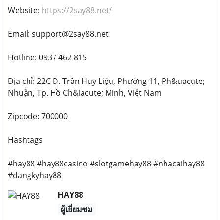
Website:
https://2say88.net/
Email: support@2say88.net
Hotline: 0937 462 815
Địa chỉ: 22C Đ. Trần Huy Liệu, Phường 11, Ph&uacute;
Nhuận, Tp. Hồ Ch&iacute; Minh, Việt Nam
Zipcode: 700000
Hashtags
#hay88 #hay88casino #slotgamehay88 #nhacaihay88
#dangkyhay88
HAY88
ผู้เยี่ยมชม