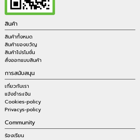
สินค้า
สินค้าทั้งหมด
สินค้าของขวัญ
สินค้าโปรโมชั่น
สั่งออกแบบสินค้า
การสนับสนุน
เกี่ยวกับเรา
แจ้งชำระเงิน
Cookies-policy
Privacys-policy
Community
ร้องเรียน