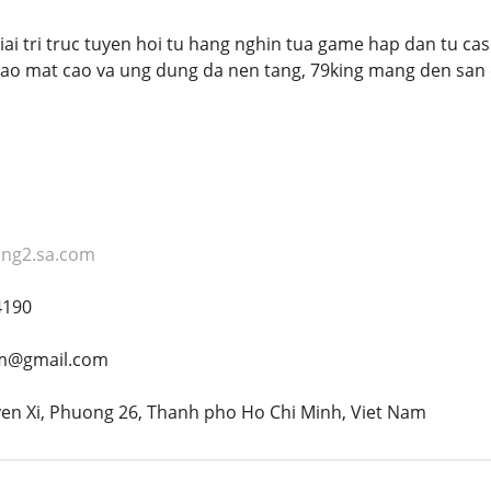
iai tri truc tuyen hoi tu hang nghin tua game hap dan tu casi
o mat cao va ung dung da nen tang, 79king mang den san ch
king2.sa.com
4190
om@gmail.com
yen Xi, Phuong 26, Thanh pho Ho Chi Minh, Viet Nam