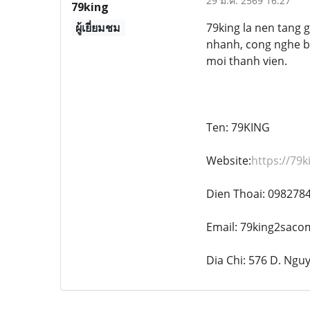
29 มี.ค. 2569 16:27
79king
ผู้เยี่ยมชม
79king la nen tang g
nhanh, cong nghe ba
moi thanh vien.
Ten: 79KING
Website:
https://79
Dien Thoai: 098278
Email: 79king2sac
Dia Chi: 576 D. Ngu