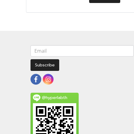
Subscribe
@hyperlabth