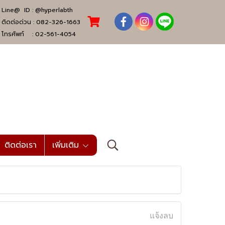
Line@ ID :
@hyperlabth
ติดต่อด่วน :
082-326-1663
โทรศัพท์ :
02-561-4054
ติดต่อเรา
เพิ่มเติม
แจ้งลบ