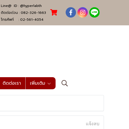
Line@ ID :
@hyperlabth
ติดต่อด่วน :
082-326-1663
โทรศัพท์ :
02-561-4054
ติดต่อเรา
เพิ่มเติม
แจ้งลบ