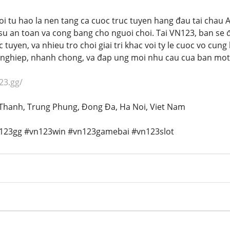
i tu hao la nen tang ca cuoc truc tuyen hang đau tai chau
u an toan va cong bang cho nguoi choi. Tai VN123, ban se 
c tuyen, va nhieu tro choi giai tri khac voi ty le cuoc vo cu
nghiep, nhanh chong, va đap ung moi nhu cau cua ban mot 
23.gg/
a Thanh, Trung Phung, Đong Đa, Ha Noi, Viet Nam
n123gg #vn123win #vn123gamebai #vn123slot