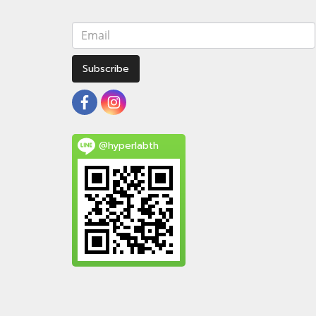
Subscribe
@hyperlabth