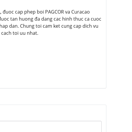
 A, đuoc cap phep boi PAGCOR va Curacao
đuoc tan huong đa dang cac hinh thuc ca cuoc
ng hap dan. Chung toi cam ket cung cap dich vu
cach toi uu nhat.