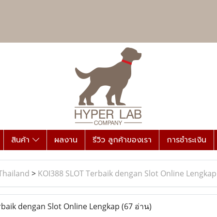
สินค้า
ผลงาน
รีวิว ลูกค้าของเรา
การชำระเงิน
Thailand
>
KOI388 SLOT Terbaik dengan Slot Online Lengkap
baik dengan Slot Online Lengkap
(67 อ่าน)