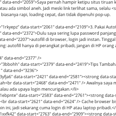
" data-end="2059">Saya pernah hampir ketipu situs tiruan
au ada simbol aneh. Jadi meski link terlihat sama, selalu 
 biasanya rapi, loading cepat, dan tidak dipenuhi pop-up.
="1rkyepz" data-start="2061" data-end="2109">3. Pakai Auto
" data-end="2372">Dulu saya sering lupa password panjang 
ta-end="2207">autofill di browser, login jadi instan. Tingga
ing: autofill hanya di perangkat pribadi, jangan di HP orang
4" data-end="2377" />
d="3bbohh" data-start="2379" data-end="2419">Tips Tambah
1" data-end="3236">
="3yfja6" data-start="2421" data-end="2581"><strong data-s
ah<br data-start="2468" data-end="2471" /> Awalnya saya mal
lau ada upaya login mencurigakan.</li>
="1ebpnte" data-start="2583" data-end="2761"><strong data
r data-start="2621" data-end="2624" /> Cache browser bis
 ini, jadi sekarang cuma login di HP atau laptop pribadi.</
="1xxfk42" data-start="2763" data-end="2909"><strong data-