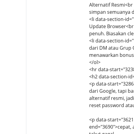
Alternatif Resmi<b
simpan semuanya di
<li data-section-id
Update Browser<br 
penuh. Biasakan cle
<li data-section-id
dari DM atau Grup C
menawarkan bonus in
</ol>
<hr data-start="323
<h2 data-section-i
<p data-start="3286
dari Google, tapi b
alternatif resmi, j
reset password atau
<p data-start="3621"
end="3690">cepat, 