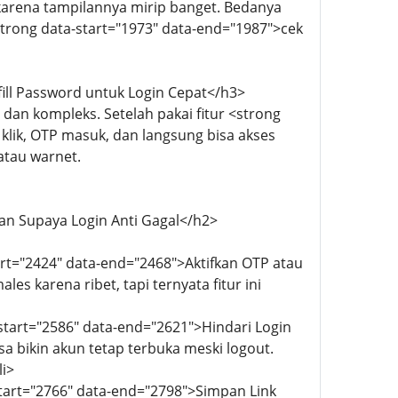
 karena tampilannya mirip banget. Bedanya
<strong data-start="1973" data-end="1987">cek
fill Password untuk Login Cepat</h3>
dan kompleks. Setelah pakai fitur <strong
l klik, OTP masuk, dan langsung bisa akses
 atau warnet.
an Supaya Login Anti Gagal</h2>
tart="2424" data-end="2468">Aktifkan OTP atau
es karena ribet, tapi ternyata fitur ini
-start="2586" data-end="2621">Hindari Login
a bikin akun tetap terbuka meski logout.
li>
start="2766" data-end="2798">Simpan Link