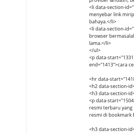
provider &ndash; B
<li data-section-id
menyebar link mirip
bahaya.</li>
<li data-section-id
browser bermasalah
lama.</li>
</ul>
<p data-start="1331
end="1413">cara cep
<hr data-start="141
<h2 data-section-id
<h3 data-section-i
<p data-start="150
resmi terbaru yang 
resmi di bookmark br
<h3 data-section-i