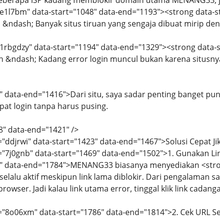
eberapa ISP kadang memblokir domain utama MENANG33, jadi
="e1l7bm" data-start="1048" data-end="1193"><strong data-s
 &ndash; Banyak situs tiruan yang sengaja dibuat mirip deng
="1rbgdzy" data-start="1194" data-end="1329"><strong data
 &ndash; Kadang error login muncul bukan karena situsnya,
" data-end="1416">Dari situ, saya sadar penting banget pun
at login tanpa harus pusing.
8" data-end="1421" />
="ddjrwi" data-start="1423" data-end="1467">Solusi Cepat Ji
d="7j0gnb" data-start="1469" data-end="1502">1. Gunakan L
4" data-end="1784">MENANG33 biasanya menyediakan <stron
selalu aktif meskipun link lama diblokir. Dari pengalaman sa
owser. Jadi kalau link utama error, tinggal klik link cadang
d="8o06xm" data-start="1786" data-end="1814">2. Cek URL 