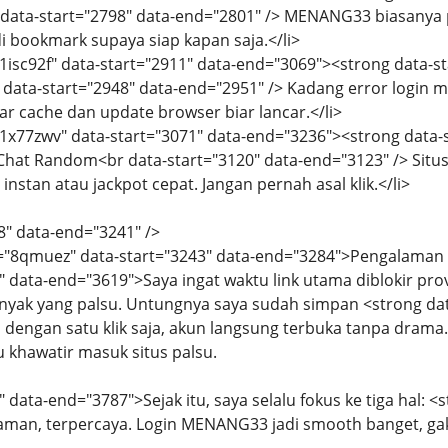
r data-start="2798" data-end="2801" /> MENANG33 biasany
 bookmark supaya siap kapan saja.</li>
="1isc92f" data-start="2911" data-end="3069"><strong data-
data-start="2948" data-end="2951" /> Kadang error login 
ar cache dan update browser biar lancar.</li>
="1x77zwv" data-start="3071" data-end="3236"><strong data
hat Random<br data-start="3120" data-end="3123" /> Situs 
stan atau jackpot cepat. Jangan pernah asal klik.</li>
8" data-end="3241" />
d="8qmuez" data-start="3243" data-end="3284">Pengalaman F
" data-end="3619">Saya ingat waktu link utama diblokir prov
anyak yang palsu. Untungnya saya sudah simpan <strong dat
adi dengan satu klik saja, akun langsung terbuka tanpa drama
 khawatir masuk situs palsu.
 data-end="3787">Sejak itu, saya selalu fokus ke tiga hal: <
aman, terpercaya. Login MENANG33 jadi smooth banget, gak