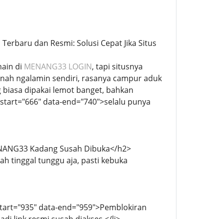
Terbaru dan Resmi: Solusi Cepat Jika Situs
main di
MENANG33 LOGIN
, tapi situsnya
rnah ngalamin sendiri, rasanya campur aduk
ng biasa dipakai lemot banget, bahkan
-start="666" data-end="740">selalu punya
 MENANG33 Kadang Susah Dibuka</h2>
 tinggal tunggu aja, pasti kebuka
-start="935" data-end="959">Pemblokiran