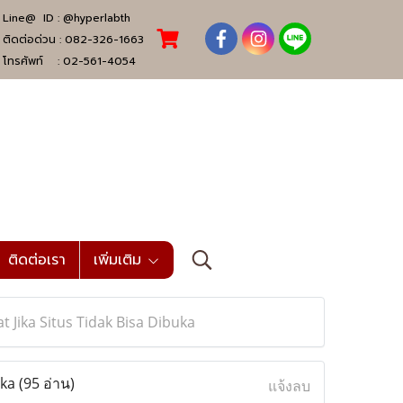
Line@ ID :
@hyperlabth
ติดต่อด่วน :
082-326-1663
โทรศัพท์ :
02-561-4054
ติดต่อเรา
เพิ่มเติม
Jika Situs Tidak Bisa Dibuka
uka
(95 อ่าน)
แจ้งลบ