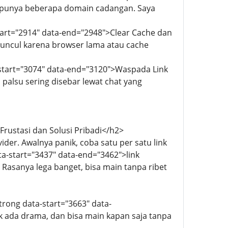
a punya beberapa domain cadangan. Saya
start="2914" data-end="2948">Clear Cache dan
muncul karena browser lama atau cache
-start="3074" data-end="3120">Waspada Link
palsu sering disebar lewat chat yang
rustasi dan Solusi Pribadi</h2>
ider. Awalnya panik, coba satu per satu link
a-start="3437" data-end="3462">link
. Rasanya lega banget, bisa main tanpa ribet
strong data-start="3663" data-
 ada drama, dan bisa main kapan saja tanpa