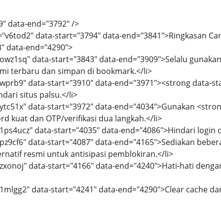
9" data-end="3792" />
d="v6tod2" data-start="3794" data-end="3841">Ringkasan 
3" data-end="4290">
="owz1sq" data-start="3843" data-end="3909">Selalu gunakan
mi terbaru dan simpan di bookmark.</li>
="wprb9" data-start="3910" data-end="3971"><strong data-
ari situs palsu.</li>
="ytc51x" data-start="3972" data-end="4034">Gunakan <stron
 kuat dan OTP/verifikasi dua langkah.</li>
="1ps4ucz" data-start="4035" data-end="4086">Hindari login
="pz9cf6" data-start="4087" data-end="4165">Sediakan beber
rnatif resmi untuk antisipasi pemblokiran.</li>
="zxonoj" data-start="4166" data-end="4240">Hati-hati den
="1mlgg2" data-start="4241" data-end="4290">Clear cache da