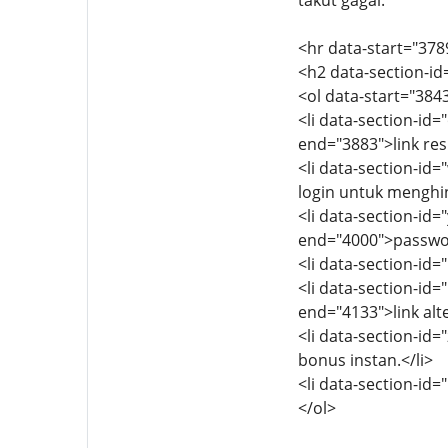
takut gagal.
<hr data-start="378
<h2 data-section-i
<ol data-start="384
<li data-section-id
end="3883">link res
<li data-section-id
login untuk menghind
<li data-section-id
end="4000">password
<li data-section-id
<li data-section-id
end="4133">link alte
<li data-section-id
bonus instan.</li>
<li data-section-id
</ol>