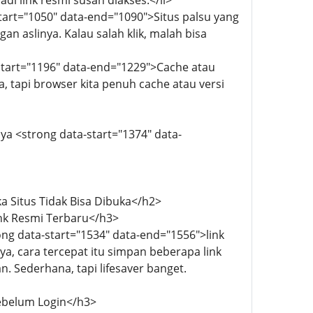
 link resmi susah diakses.</li>
tart="1050" data-end="1090">Situs palsu yang
an aslinya. Kalau salah klik, malah bisa
-start="1196" data-end="1229">Cache atau
 tapi browser kita penuh cache atau versi
ya <strong data-start="1374" data-
ka Situs Tidak Bisa Dibuka</h2>
ink Resmi Terbaru</h3>
g data-start="1534" data-end="1556">link
ya, cara tercepat itu simpan beberapa link
an. Sederhana, tapi lifesaver banget.
Sebelum Login</h3>