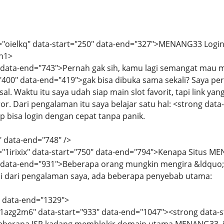
="oielkq" data-start="250" data-end="327">MENANG33 Login 
/h1>
" data-end="743">Pernah gak sih, kamu lagi semangat mau 
"400" data-end="419">gak bisa dibuka sama sekali? Saya pe
al. Waktu itu saya udah siap main slot favorit, tapi link ya
r. Dari pengalaman itu saya belajar satu hal: <strong data
ap bisa login dengan cepat tanpa panik.
" data-end="748" />
d="1irixix" data-start="750" data-end="794">Kenapa Situs
" data-end="931">Beberapa orang mungkin mengira &ldquo;ah
pi dari pengalaman saya, ada beberapa penyebab utama:
" data-end="1329">
="1azg2m6" data-start="933" data-end="1047"><strong data