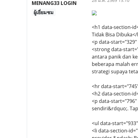
28 มี.ค. 2569 15:10
MENANG33 LOGIN
ผู้เยี่ยมชม
<h1 data-section-id
Tidak Bisa Dibuka<
<p data-start="329
<strong data-start=
antara panik dan kes
beberapa malah erro
strategi supaya tet
<hr data-start="745
<h2 data-section-i
<p data-start="796
sendiri&rdquo;. Ta
<ul data-start="933
<li data-section-id