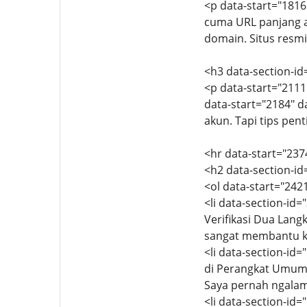
<p data-start="1816
cuma URL panjang at
domain. Situs resmi
<h3 data-section-id
<p data-start="2111
data-start="2184" da
akun. Tapi tips pent
<hr data-start="237
<h2 data-section-i
<ol data-start="242
<li data-section-id
Verifikasi Dua Langk
sangat membantu ka
<li data-section-id
di Perangkat Umum<b
Saya pernah ngalamin
<li data-section-id