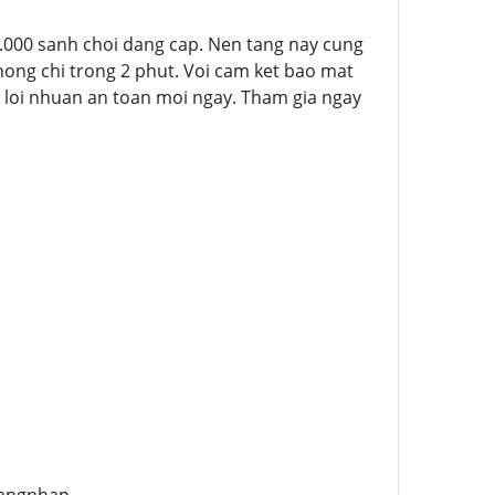
 1.000 sanh choi dang cap. Nen tang nay cung
hong chi trong 2 phut. Voi cam ket bao mat
g loi nhuan an toan moi ngay. Tham gia ngay