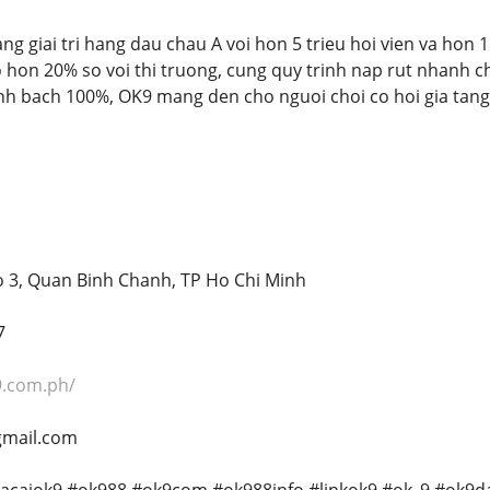
ang giai tri hang dau chau A voi hon 5 trieu hoi vien va hon
o hon 20% so voi thi truong, cung quy trinh nap rut nhanh c
inh bach 100%, OK9 mang den cho nguoi choi co hoi gia tan
o 3, Quan Binh Chanh, TP Ho Chi Minh
7
9.com.ph/
mail.com