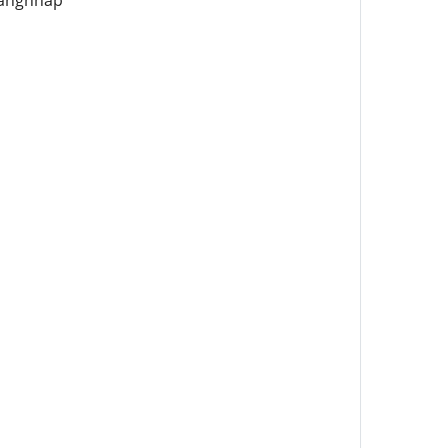
dangnhap