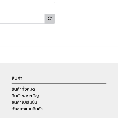
สินค้า
สินค้าทั้งหมด
สินค้าของขวัญ
สินค้าโปรโมชั่น
สั่งออกแบบสินค้า