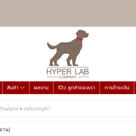
สินค้า
ผลงาน
รีวิว ลูกค้าของเรา
การชำระเงิน
Thailand
>
ok9comph1
อ่าน)