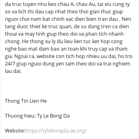
da truc tuyen nhu keo chau A, chau Au, tai xiu cung ty
so va lich thi dau cap nhat theo thoi gian thuc giup
nguoi choi nam bat chinh xac dien bien tran dau . Nen
tang duoc thiet ke truc quan, de su dung tren ca dien
thoai va may tinh giup theo doi va phan tich nhanh
chong. He thong xu ly du lieu lien tuc ket hop cong
nghe bao mat dam bao an toan khi truy cap va tham
gia. Ngoai ra, website con tich hop nhieu uu dai, ho tro
24/7 giup nguoi dung yen tam theo doi va trai nghiem
lau dai.
Thong Tin Lien He
Thuong hieu: Ty Le Bong Da
Website:
https://tylebongda.ae.org/