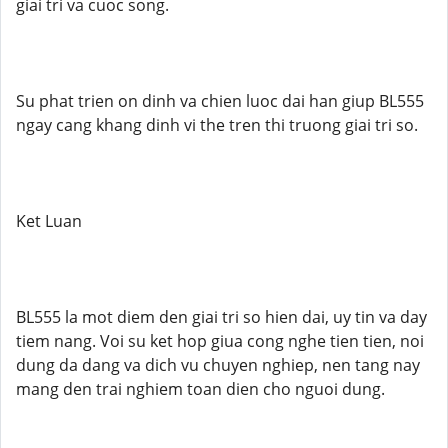
giai tri va cuoc song.
Su phat trien on dinh va chien luoc dai han giup BL555
ngay cang khang dinh vi the tren thi truong giai tri so.
Ket Luan
BL555 la mot diem den giai tri so hien dai, uy tin va day
tiem nang. Voi su ket hop giua cong nghe tien tien, noi
dung da dang va dich vu chuyen nghiep, nen tang nay
mang den trai nghiem toan dien cho nguoi dung.