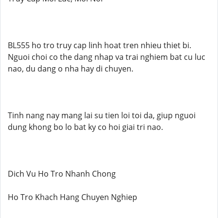
BL555 ho tro truy cap linh hoat tren nhieu thiet bi.
Nguoi choi co the dang nhap va trai nghiem bat cu luc
nao, du dang o nha hay di chuyen.
Tinh nang nay mang lai su tien loi toi da, giup nguoi
dung khong bo lo bat ky co hoi giai tri nao.
Dich Vu Ho Tro Nhanh Chong
Ho Tro Khach Hang Chuyen Nghiep