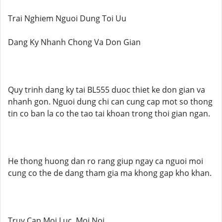
Trai Nghiem Nguoi Dung Toi Uu
Dang Ky Nhanh Chong Va Don Gian
Quy trinh dang ky tai BL555 duoc thiet ke don gian va
nhanh gon. Nguoi dung chi can cung cap mot so thong
tin co ban la co the tao tai khoan trong thoi gian ngan.
He thong huong dan ro rang giup ngay ca nguoi moi
cung co the de dang tham gia ma khong gap kho khan.
Truy Cap Moi Luc, Moi Noi