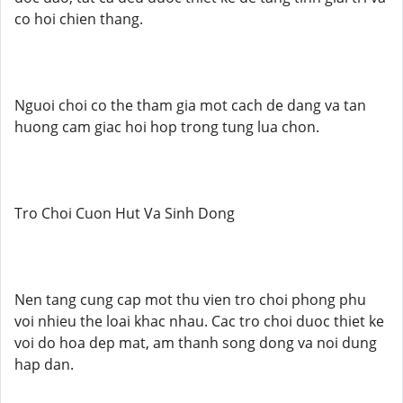
co hoi chien thang.
Nguoi choi co the tham gia mot cach de dang va tan
huong cam giac hoi hop trong tung lua chon.
Tro Choi Cuon Hut Va Sinh Dong
Nen tang cung cap mot thu vien tro choi phong phu
voi nhieu the loai khac nhau. Cac tro choi duoc thiet ke
voi do hoa dep mat, am thanh song dong va noi dung
hap dan.