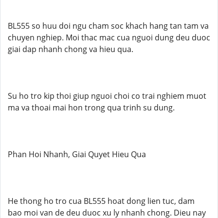
BL555 so huu doi ngu cham soc khach hang tan tam va
chuyen nghiep. Moi thac mac cua nguoi dung deu duoc
giai dap nhanh chong va hieu qua.
Su ho tro kip thoi giup nguoi choi co trai nghiem muot
ma va thoai mai hon trong qua trinh su dung.
Phan Hoi Nhanh, Giai Quyet Hieu Qua
He thong ho tro cua BL555 hoat dong lien tuc, dam
bao moi van de deu duoc xu ly nhanh chong. Dieu nay