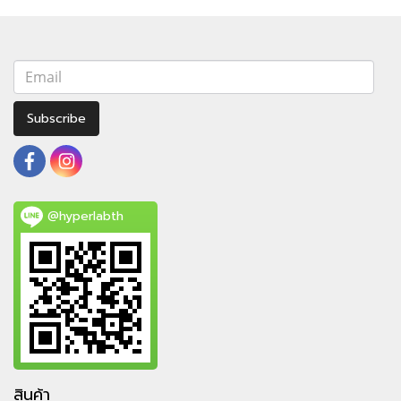
Subscribe
@hyperlabth
สินค้า