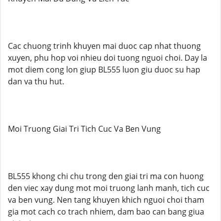
Cac chuong trinh khuyen mai duoc cap nhat thuong
xuyen, phu hop voi nhieu doi tuong nguoi choi. Day la
mot diem cong lon giup BL555 luon giu duoc su hap
dan va thu hut.
Moi Truong Giai Tri Tich Cuc Va Ben Vung
BL555 khong chi chu trong den giai tri ma con huong
den viec xay dung mot moi truong lanh manh, tich cuc
va ben vung. Nen tang khuyen khich nguoi choi tham
gia mot cach co trach nhiem, dam bao can bang giua