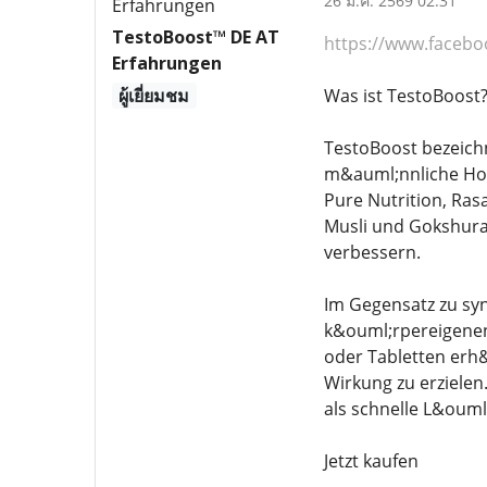
26 มี.ค. 2569 02:31
TestoBoost™ DE AT
https://www.facebo
Erfahrungen
ผู้เยี่ยมชม
Was ist TestoBoost
TestoBoost bezeich
m&auml;nnliche Hor
Pure Nutrition, Ras
Musli und Gokshura,
verbessern.
Im Gegensatz zu syn
k&ouml;rpereigenen
oder Tabletten erh
Wirkung zu erzielen
als schnelle L&ouml
Jetzt kaufen