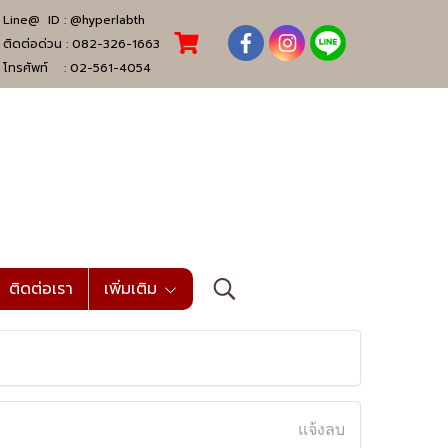
Line@ ID :
@hyperlabth
ติดต่อด่วน :
082-326-1663
โทรศัพท์ :
02-561-4054
ติดต่อเรา
เพิ่มเติม
แจ้งลบ