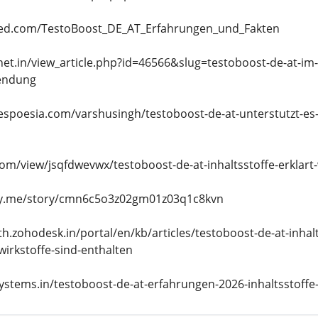
ed.com/TestoBoost_DE_AT_Erfahrungen_und_Fakten
.net.in/view_article.php?id=46566&slug=testoboost-de-at-im
endung
espoesia.com/varshusingh/testoboost-de-at-unterstutzt-es-
om/view/jsqfdwevwx/testoboost-de-at-inhaltsstoffe-erklart-
ory.me/story/cmn6c5o3z02gm01z03q1c8kvn
th.zohodesk.in/portal/en/kb/articles/testoboost-de-at-inha
irkstoffe-sind-enthalten
esystems.in/testoboost-de-at-erfahrungen-2026-inhaltsstoffe