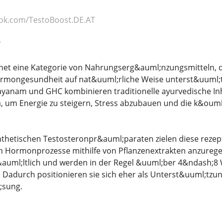
ok.com/TestoBoost.DE.AT
?
net eine Kategorie von Nahrungserg&auml;nzungsmitteln, d
mongesundheit auf nat&uuml;rliche Weise unterst&uuml;tz
ayanam und GHC kombinieren traditionelle ayurvedische Inha
 um Energie zu steigern, Stress abzubauen und die k&ouml;
thetischen Testosteronpr&auml;paraten zielen diese rezept
 Hormonprozesse mithilfe von Pflanzenextrakten anzuregen
&auml;ltlich und werden in der Regel &uuml;ber 4&ndash;
. Dadurch positionieren sie sich eher als Unterst&uuml;tz
;sung.