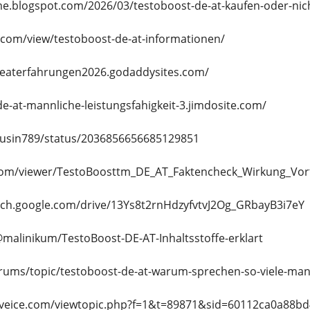
me.blogspot.com/2026/03/testoboost-de-at-kaufen-oder-nic
e.com/view/testoboost-de-at-informationen/
deaterfahrungen2026.godaddysites.com/
de-at-mannliche-leistungsfahigkeit-3.jimdosite.com/
husin789/status/2036856656685129851
.com/viewer/TestoBoosttm_DE_AT_Faktencheck_Wirkung_
arch.google.com/drive/13Ys8t2rnHdzyfvtvJ2Og_GRbayB3i7eY
malinikum/TestoBoost-DE-AT-Inhaltsstoffe-erklart
orums/topic/testoboost-de-at-warum-sprechen-so-viele-man
haveice.com/viewtopic.php?f=1&t=89871&sid=60112ca0a88b