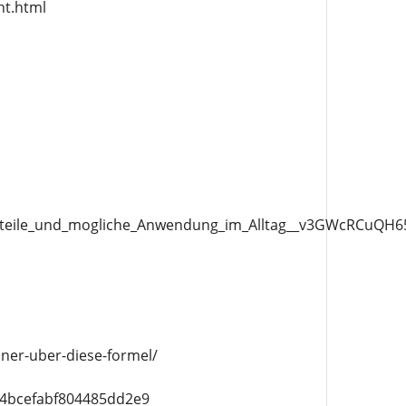
ht.html
Vorteile_und_mogliche_Anwendung_im_Alltag__v3GWcRCuQ
ner-uber-diese-formel/
d4bcefabf804485dd2e9