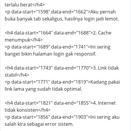
terlalu berat</h4>
<p data-start="1598" data-end="1662">Aku pernah
buka banyak tab sekaligus, hasilnya login jadi lemot.
<h4 data-start="1664" data-end="1688">2. Cache
menumpuk</h4>
<p data-start="1689" data-end="1741">Ini sering
banget bikin halaman login gak responsif.
<h4 data-start="1743" data-end="1770">3. Link tidak
stabil</h4>
<p data-start="1771" data-end="1819">Kadang pakai
link lama yang sudah tidak optimal.
<h4 data-start="1821" data-end="1855">4. Internet
tidak konsisten</h4>
<p data-start="1856" data-end="1903">Ini sering aku
salah kira sebagai error sistem.