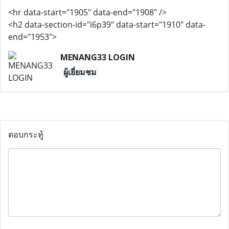
<hr data-start="1905" data-end="1908" />
<h2 data-section-id="i6p39" data-start="1910" data-
end="1953">
MENANG33 LOGIN
ผู้เยี่ยมชม
ตอบกระทู้