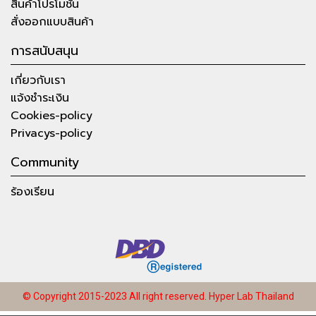
สินค้าโปรโมชั่น
สั่งออกแบบสินค้า
การสนับสนุน
เกี่ยวกับเรา
แจ้งชำระเงิน
Cookies-policy
Privacys-policy
Community
ร้องเรียน
© Copyright 2015-2023 All right reserved.
Hyper Lab Thailand