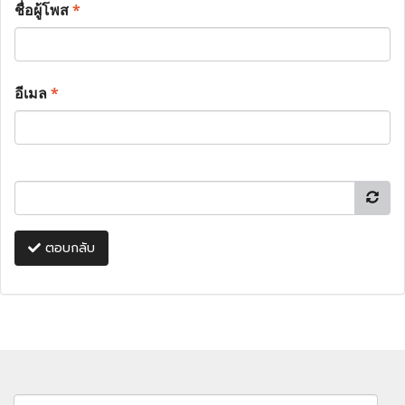
ชื่อผู้โพส
*
อีเมล
*
ตอบกลับ