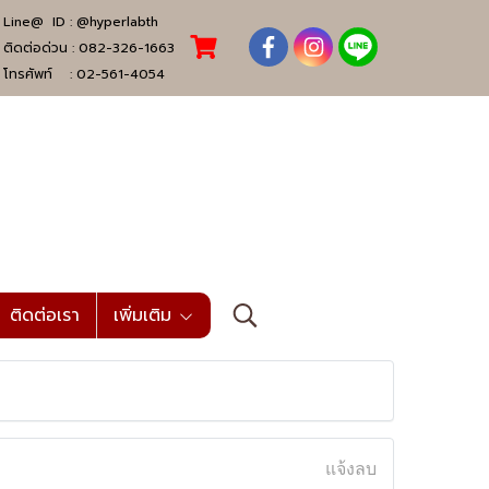
Line@ ID :
@hyperlabth
ติดต่อด่วน :
082-326-1663
โทรศัพท์ :
02-561-4054
ติดต่อเรา
เพิ่มเติม
แจ้งลบ