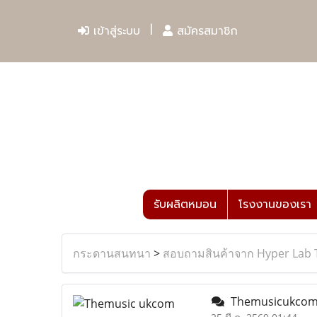
เข้าสู่ระบบ
สมัครสมาชิก
รับผลิตหมอน
โรงงานของเรา
กระดานสนทนา
>
สอบถามสินค้าจาก Hyper Lab 
Themusicukco