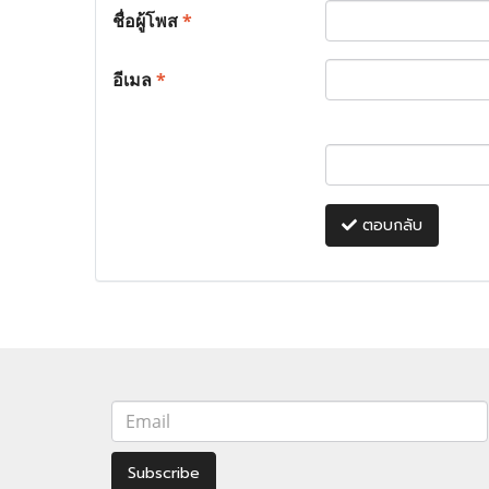
ชื่อผู้โพส
*
อีเมล
*
ตอบกลับ
Subscribe