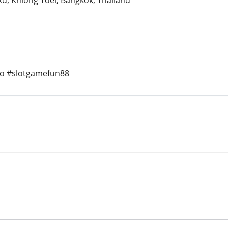
t Rd, Khlong Toei, Bangkok, Thailand
no #slotgamefun88