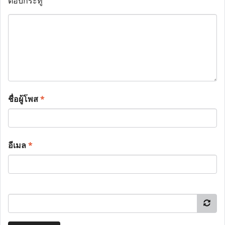
ตอบกระทู้
ชื่อผู้โพส
*
อีเมล
*