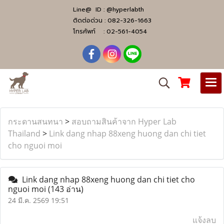
Line@ ID :
@hyperlabth
ติดต่อด่วน :
082-326-1663
โทรศัพท์ :
02-561-4054
กระดานสนทนา
>
สอบถามสินค้าจาก Hyper Lab
Thailand
>
Link dang nhap 88xeng huong dan chi tiet
cho nguoi moi
Link dang nhap 88xeng huong dan chi tiet cho
nguoi moi
(143 อ่าน)
24 มี.ค. 2569 19:51
แจ้งลบ