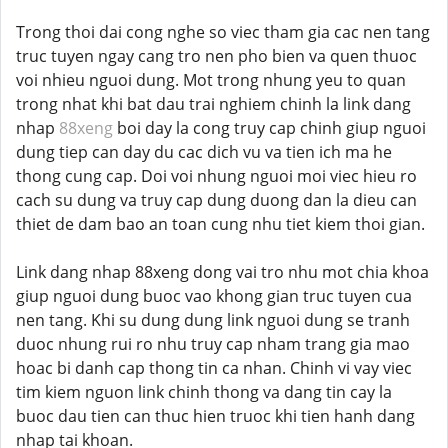
Trong thoi dai cong nghe so viec tham gia cac nen tang
truc tuyen ngay cang tro nen pho bien va quen thuoc
voi nhieu nguoi dung. Mot trong nhung yeu to quan
trong nhat khi bat dau trai nghiem chinh la link dang
nhap
88xeng
boi day la cong truy cap chinh giup nguoi
dung tiep can day du cac dich vu va tien ich ma he
thong cung cap. Doi voi nhung nguoi moi viec hieu ro
cach su dung va truy cap dung duong dan la dieu can
thiet de dam bao an toan cung nhu tiet kiem thoi gian.
Link dang nhap 88xeng dong vai tro nhu mot chia khoa
giup nguoi dung buoc vao khong gian truc tuyen cua
nen tang. Khi su dung dung link nguoi dung se tranh
duoc nhung rui ro nhu truy cap nham trang gia mao
hoac bi danh cap thong tin ca nhan. Chinh vi vay viec
tim kiem nguon link chinh thong va dang tin cay la
buoc dau tien can thuc hien truoc khi tien hanh dang
nhap tai khoan.