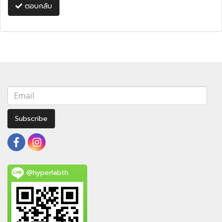
ตอบกลับ
Subscribe
@hyperlabth