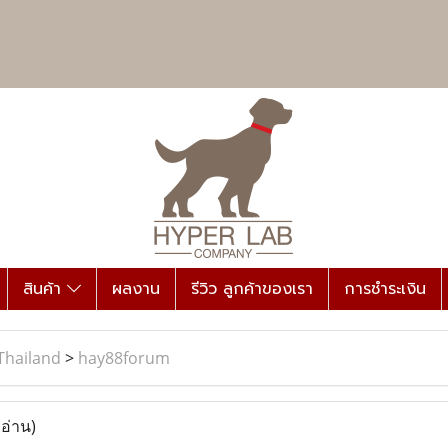
สินค้า
ผลงาน
รีวิว ลูกค้าของเรา
การชำระเงิน
Thailand
>
hay88forum
 อ่าน)