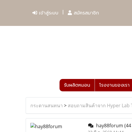
เข้าสู่ระบบ
สมัครสมาชิก
รับผลิตหมอน
โรงงานของเรา
กระดานสนทนา
>
สอบถามสินค้าจาก Hyper Lab 
hay88forum
(44