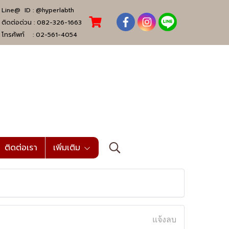
Line@ ID :
@hyperlabth
ติดต่อด่วน :
082-326-1663
โทรศัพท์ :
02-561-4054
ติดต่อเรา
เพิ่มเติม
แจ้งลบ