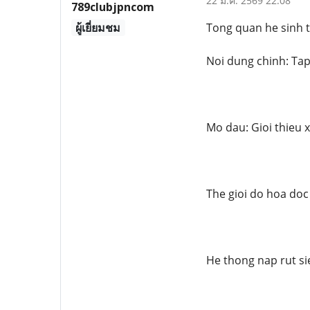
22 มี.ค. 2569 22:08
789clubjpncom
ผู้เยี่ยมชม
Tong quan he sinh 
Noi dung chinh: Tap
Mo dau: Gioi thieu x
The gioi do hoa doc
He thong nap rut si