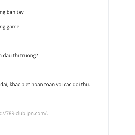
ng ban tay
ong game.
n dau thi truong?
i, khac biet hoan toan voi cac doi thu.
s://789-club.jpn.com/.