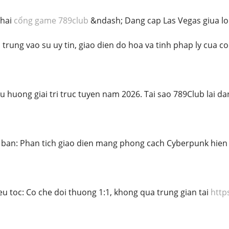
thai
cổng game 789club
&ndash; Dang cap Las Vegas giua lo
 trung vao su uy tin, giao dien do hoa va tinh phap ly cua c
u huong giai tri truc tuyen nam 2026. Tai sao 789Club lai da
 ban: Phan tich giao dien mang phong cach Cyberpunk hien da
eu toc: Co che doi thuong 1:1, khong qua trung gian tai
http