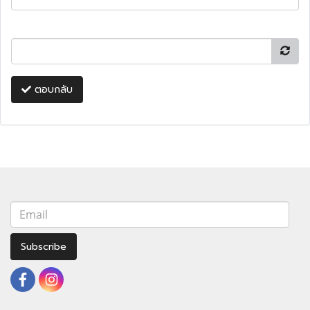
ตอบกลับ
Subscribe