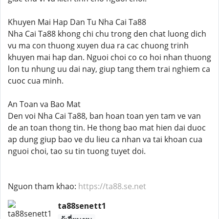
Khuyen Mai Hap Dan Tu Nha Cai Ta88
Nha Cai Ta88 khong chi chu trong den chat luong dich
vu ma con thuong xuyen dua ra cac chuong trinh
khuyen mai hap dan. Nguoi choi co co hoi nhan thuong
lon tu nhung uu dai nay, giup tang them trai nghiem ca
cuoc cua minh.
An Toan va Bao Mat
Den voi Nha Cai Ta88, ban hoan toan yen tam ve van
de an toan thong tin. He thong bao mat hien dai duoc
ap dung giup bao ve du lieu ca nhan va tai khoan cua
nguoi choi, tao su tin tuong tuyet doi.
Nguon tham khao:
https://ta88.se.net
ta88senett1