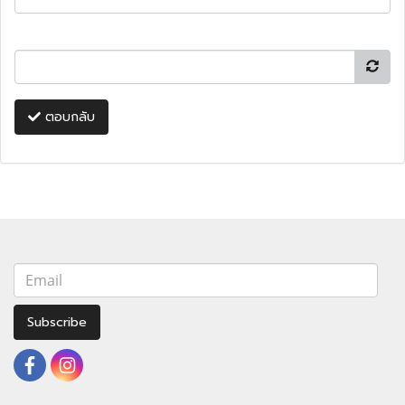
ตอบกลับ
Subscribe