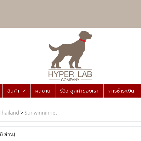
สินค้า
ผลงาน
รีวิว ลูกค้าของเรา
การชำระเงิน
Thailand
>
Sunwinninnet
8 อ่าน)