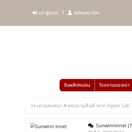
เข้าสู่ระบบ
สมัครสมาชิก
รับผลิตหมอน
โรงงานของเรา
กระดานสนทนา
>
สอบถามสินค้าจาก Hyper Lab 
Sunwinninnet
(7