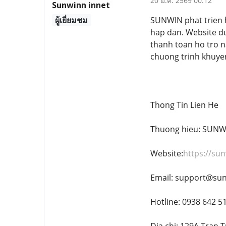
20 มี.ค. 2569 00:12
Sunwinn innet
ผู้เยี่ยมชม
SUNWIN phat trien h
hap dan. Website du
thanh toan ho tro n
chuong trinh khuyen
Thong Tin Lien He
Thuong hieu: SUNW
Website:
https://sun
Email: support@sun
Hotline: 0938 642 5