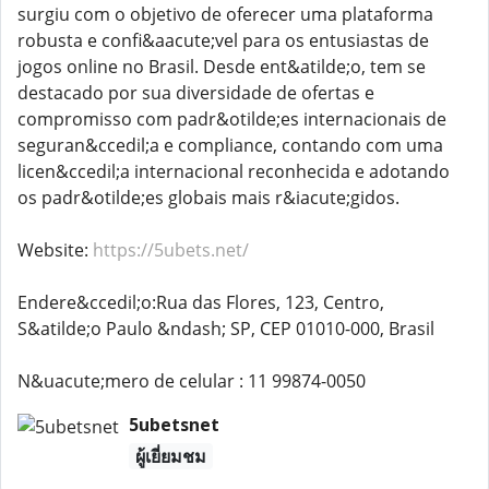
surgiu com o objetivo de oferecer uma plataforma
robusta e confi&aacute;vel para os entusiastas de
jogos online no Brasil. Desde ent&atilde;o, tem se
destacado por sua diversidade de ofertas e
compromisso com padr&otilde;es internacionais de
seguran&ccedil;a e compliance, contando com uma
licen&ccedil;a internacional reconhecida e adotando
os padr&otilde;es globais mais r&iacute;gidos.
Website:
https://5ubets.net/
Endere&ccedil;o:Rua das Flores, 123, Centro,
S&atilde;o Paulo &ndash; SP, CEP 01010-000, Brasil
N&uacute;mero de celular : 11 99874-0050
5ubetsnet
ผู้เยี่ยมชม