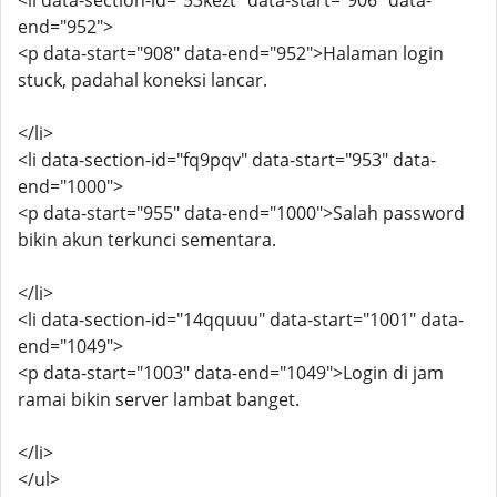
<li data-section-id="53kezt" data-start="906" data-
end="952">
<p data-start="908" data-end="952">Halaman login
stuck, padahal koneksi lancar.
</li>
<li data-section-id="fq9pqv" data-start="953" data-
end="1000">
<p data-start="955" data-end="1000">Salah password
bikin akun terkunci sementara.
</li>
<li data-section-id="14qquuu" data-start="1001" data-
end="1049">
<p data-start="1003" data-end="1049">Login di jam
ramai bikin server lambat banget.
</li>
</ul>