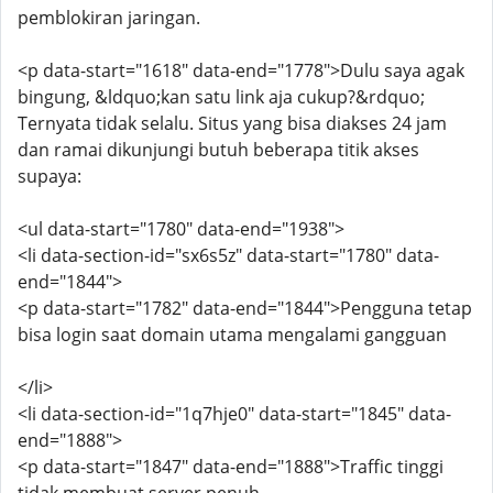
pemblokiran jaringan.
<p data-start="1618" data-end="1778">Dulu saya agak
bingung, &ldquo;kan satu link aja cukup?&rdquo;
Ternyata tidak selalu. Situs yang bisa diakses 24 jam
dan ramai dikunjungi butuh beberapa titik akses
supaya:
<ul data-start="1780" data-end="1938">
<li data-section-id="sx6s5z" data-start="1780" data-
end="1844">
<p data-start="1782" data-end="1844">Pengguna tetap
bisa login saat domain utama mengalami gangguan
</li>
<li data-section-id="1q7hje0" data-start="1845" data-
end="1888">
<p data-start="1847" data-end="1888">Traffic tinggi