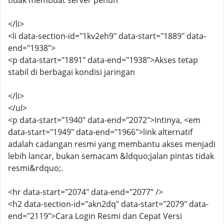
tidak membuat server penuh
</li>
<li data-section-id="1kv2eh9" data-start="1889" data-
end="1938">
<p data-start="1891" data-end="1938">Akses tetap
stabil di berbagai kondisi jaringan
</li>
</ul>
<p data-start="1940" data-end="2072">Intinya, <em
data-start="1949" data-end="1966">link alternatif
adalah cadangan resmi yang membantu akses menjadi
lebih lancar, bukan semacam &ldquo;jalan pintas tidak
resmi&rdquo;.
<hr data-start="2074" data-end="2077" />
<h2 data-section-id="akn2dq" data-start="2079" data-
end="2119">Cara Login Resmi dan Cepat Versi