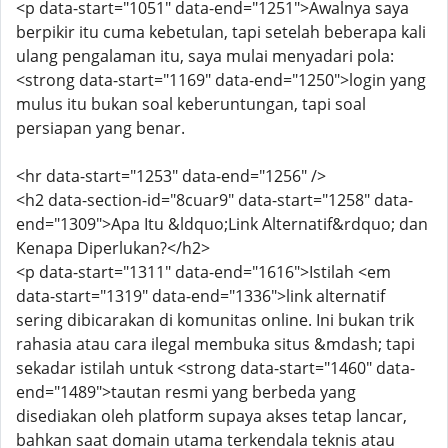
<p data-start="1051" data-end="1251">Awalnya saya
berpikir itu cuma kebetulan, tapi setelah beberapa kali
ulang pengalaman itu, saya mulai menyadari pola:
<strong data-start="1169" data-end="1250">login yang
mulus itu bukan soal keberuntungan, tapi soal
persiapan yang benar.
<hr data-start="1253" data-end="1256" />
<h2 data-section-id="8cuar9" data-start="1258" data-
end="1309">Apa Itu &ldquo;Link Alternatif&rdquo; dan
Kenapa Diperlukan?</h2>
<p data-start="1311" data-end="1616">Istilah <em
data-start="1319" data-end="1336">link alternatif
sering dibicarakan di komunitas online. Ini bukan trik
rahasia atau cara ilegal membuka situs &mdash; tapi
sekadar istilah untuk <strong data-start="1460" data-
end="1489">tautan resmi yang berbeda yang
disediakan oleh platform supaya akses tetap lancar,
bahkan saat domain utama terkendala teknis atau