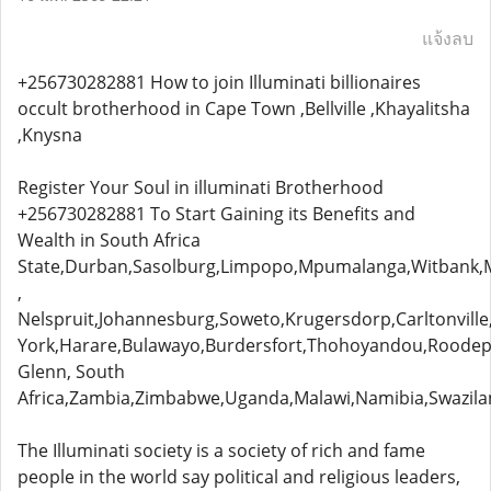
แจ้งลบ
+256730282881 How to join Illuminati billionaires
occult brotherhood in Cape Town ,Bellville ,Khayalitsha
,Knysna
Register Your Soul in illuminati Brotherhood
+256730282881 To Start Gaining its Benefits and
Wealth in South Africa
State,Durban,Sasolburg,Limpopo,Mpumalanga,Witbank,Mi
,
Nelspruit,Johannesburg,Soweto,Krugersdorp,Carltonvill
York,Harare,Bulawayo,Burdersfort,Thohoyandou,Roodepo
Glenn, South
Africa,Zambia,Zimbabwe,Uganda,Malawi,Namibia,Swazila
The Illuminati society is a society of rich and fame
people in the world say political and religious leaders,