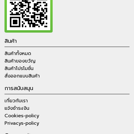
สินค้า
สินค้าทั้งหมด
สินค้าของขวัญ
สินค้าโปรโมชั่น
สั่งออกแบบสินค้า
การสนับสนุน
เกี่ยวกับเรา
แจ้งชำระเงิน
Cookies-policy
Privacys-policy