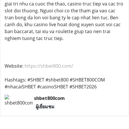
giai tri nhu ca cuoc the thao, casino truc tiep va cac tro
slot doi thuong. Nguoi choi co the tham gia vao cac
tran bong da lon voi bang ty le cap nhat lien tuc. Ben
canh do, khu casino live hoat dong xuyen suot voi cac
ban baccarat, tai xiu va roulette giup tao nen trai
nghiem tuong tac truc tiep.
Website:
https://shbet800.com/
Hashtags: #SHBET #shbet800 #SHBET800COM
#nhacaiSHBET #casinoSHBET #SHBET2026
shbet800com
ผู้เยี่ยมชม