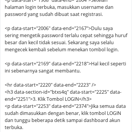
<p data-start="1908" data-end="2004">Setelah
halaman login terbuka, masukkan username dan
password yang sudah dibuat saat registrasi.
<p data-start="2006" data-end="2167">Dulu saya
sering mengetik password terlalu cepat sehingga huruf
besar dan kecil tidak sesuai. Sekarang saya selalu
mengecek kembali sebelum menekan tombol login.
<p data-start="2169" data-end="2218">Hal kecil seperti
ini sebenarnya sangat membantu.
<hr data-start="2220" data-end="2223" />
<h3 data-section-id="btxs4q" data-start="2225" data-
end="2251">3. Klik Tombol LOGIN</h3>
<p data-start="2253" data-end="2374">Jika semua data
sudah dimasukkan dengan benar, klik tombol LOGIN
dan tunggu beberapa detik sampai dashboard akun
terbuka.