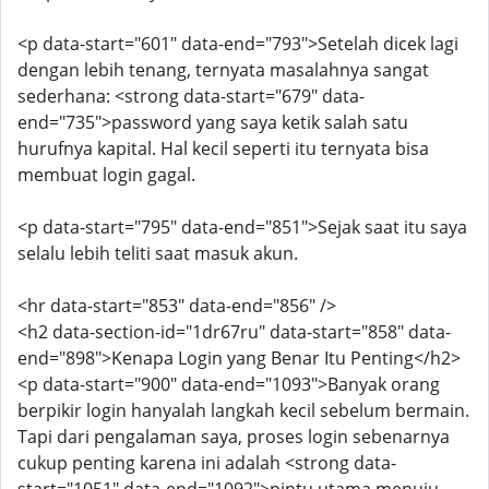
<p data-start="601" data-end="793">Setelah dicek lagi
dengan lebih tenang, ternyata masalahnya sangat
sederhana: <strong data-start="679" data-
end="735">password yang saya ketik salah satu
hurufnya kapital. Hal kecil seperti itu ternyata bisa
membuat login gagal.
<p data-start="795" data-end="851">Sejak saat itu saya
selalu lebih teliti saat masuk akun.
<hr data-start="853" data-end="856" />
<h2 data-section-id="1dr67ru" data-start="858" data-
end="898">Kenapa Login yang Benar Itu Penting</h2>
<p data-start="900" data-end="1093">Banyak orang
berpikir login hanyalah langkah kecil sebelum bermain.
Tapi dari pengalaman saya, proses login sebenarnya
cukup penting karena ini adalah <strong data-