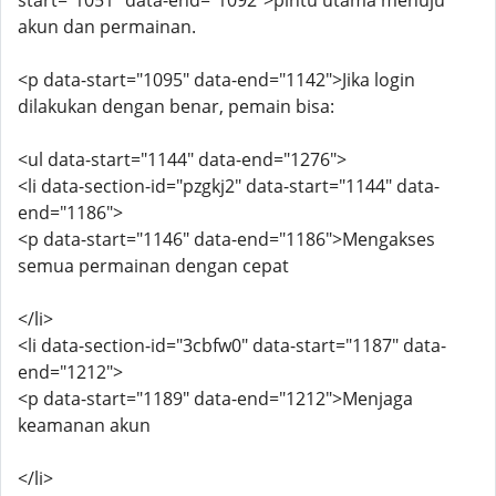
start="1051" data-end="1092">pintu utama menuju
akun dan permainan.
<p data-start="1095" data-end="1142">Jika login
dilakukan dengan benar, pemain bisa:
<ul data-start="1144" data-end="1276">
<li data-section-id="pzgkj2" data-start="1144" data-
end="1186">
<p data-start="1146" data-end="1186">Mengakses
semua permainan dengan cepat
</li>
<li data-section-id="3cbfw0" data-start="1187" data-
end="1212">
<p data-start="1189" data-end="1212">Menjaga
keamanan akun
</li>