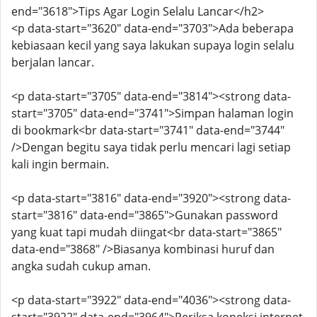
end="3618">Tips Agar Login Selalu Lancar</h2>
<p data-start="3620" data-end="3703">Ada beberapa
kebiasaan kecil yang saya lakukan supaya login selalu
berjalan lancar.
<p data-start="3705" data-end="3814"><strong data-
start="3705" data-end="3741">Simpan halaman login
di bookmark<br data-start="3741" data-end="3744"
/>Dengan begitu saya tidak perlu mencari lagi setiap
kali ingin bermain.
<p data-start="3816" data-end="3920"><strong data-
start="3816" data-end="3865">Gunakan password
yang kuat tapi mudah diingat<br data-start="3865"
data-end="3868" />Biasanya kombinasi huruf dan
angka sudah cukup aman.
<p data-start="3922" data-end="4036"><strong data-