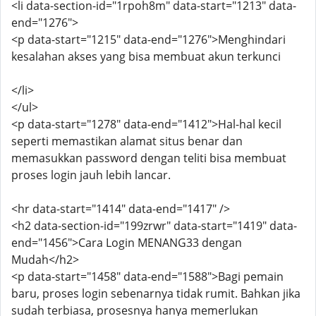
<li data-section-id="1rpoh8m" data-start="1213" data-
end="1276">
<p data-start="1215" data-end="1276">Menghindari
kesalahan akses yang bisa membuat akun terkunci
</li>
</ul>
<p data-start="1278" data-end="1412">Hal-hal kecil
seperti memastikan alamat situs benar dan
memasukkan password dengan teliti bisa membuat
proses login jauh lebih lancar.
<hr data-start="1414" data-end="1417" />
<h2 data-section-id="199zrwr" data-start="1419" data-
end="1456">Cara Login MENANG33 dengan
Mudah</h2>
<p data-start="1458" data-end="1588">Bagi pemain
baru, proses login sebenarnya tidak rumit. Bahkan jika
sudah terbiasa, prosesnya hanya memerlukan