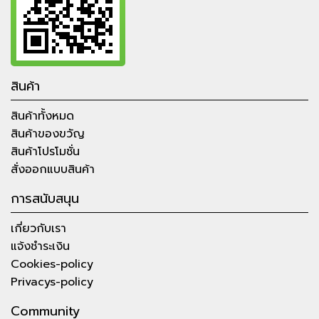
สินค้า
สินค้าทั้งหมด
สินค้าของขวัญ
สินค้าโปรโมชั่น
สั่งออกแบบสินค้า
การสนับสนุน
เกี่ยวกับเรา
แจ้งชำระเงิน
Cookies-policy
Privacys-policy
Community