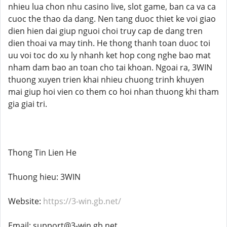
nhieu lua chon nhu casino live, slot game, ban ca va ca
cuoc the thao da dang. Nen tang duoc thiet ke voi giao
dien hien dai giup nguoi choi truy cap de dang tren
dien thoai va may tinh. He thong thanh toan duoc toi
uu voi toc do xu ly nhanh ket hop cong nghe bao mat
nham dam bao an toan cho tai khoan. Ngoai ra, 3WIN
thuong xuyen trien khai nhieu chuong trinh khuyen
mai giup hoi vien co them co hoi nhan thuong khi tham
gia giai tri.
Thong Tin Lien He
Thuong hieu: 3WIN
Website:
https://3-win.gb.net/
Email: support@3-win.gb.net