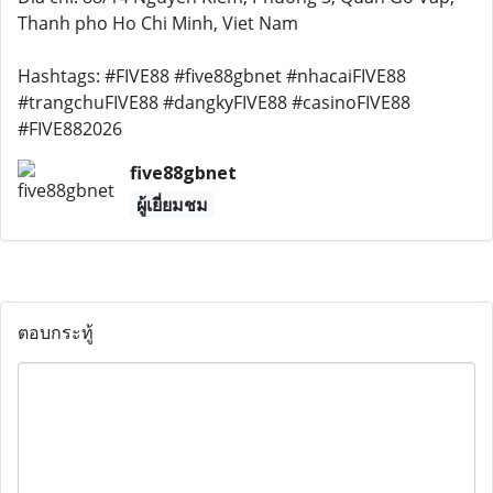
Thanh pho Ho Chi Minh, Viet Nam
Hashtags: #FIVE88 #five88gbnet #nhacaiFIVE88
#trangchuFIVE88 #dangkyFIVE88 #casinoFIVE88
#FIVE882026
five88gbnet
ผู้เยี่ยมชม
ตอบกระทู้