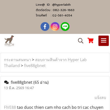
Line@ ID :
@hyperlabth
ติดต่อด่วน :
082-326-1663
โทรศัพท์ :
02-561-4054
กระดานสนทนา
>
สอบถามสินค้าจาก Hyper Lab
Thailand
>
five88gbnet
five88gbnet
(65 อ่าน)
13 มี.ค. 2569 16:47
แจ้งลบ
FIVE88
tao duoc thien cam nho cach bo tri cac chuyen