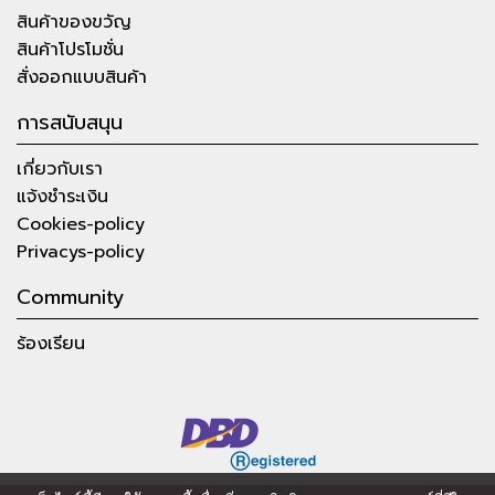
สินค้าของขวัญ
สินค้าโปรโมชั่น
สั่งออกแบบสินค้า
การสนับสนุน
เกี่ยวกับเรา
แจ้งชำระเงิน
Cookies-policy
Privacys-policy
Community
ร้องเรียน