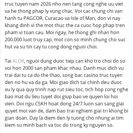
truc tuyen nam 2026 nho nen tang cong nghe uu viet
va he thong phap ly vung chac. Voi cac chung chi van
hanh tu PAGCOR, Curacao va Isle of Man, don vi nay
khang dinh vi the mot thuc the ca cuoc hop phap tren
pham vi toan cau. Moi ngay, he thong ghi nhan hon
200.000 luot truy cap, mot con so minh chung cho suc
hut va su tin cay tu cong dong nguoi choi.
Tai
ALO8
, nguoi dung duoc tiep can kho tro choi do so
voi hon 2000 san pham khac nhau. Danh muc dich vu
trai dai tu ca do the thao, song bac casino truc tuyen
den no hu va da ga. Moi giao dich tai chinh deu duoc
xu ly qua quy trinh nap rut sieu toc, tich hop cong nghe
bao mat du lieu tuyet doi giup bao ve quyen loi hoi
vien. Doi ngu CSKH hoat dong 24/7 luon san sang giai
quyet moi van de, dam bao trai nghiem giai tri khong bi
gian doan. Day la diem den ly tuong cho nhung ai tim
kiem su minh bach va toc do trong ky nguyen so.