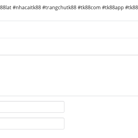
888lat #nhacaitk88 #trangchutk88 #tk88com #tk88app #tk88