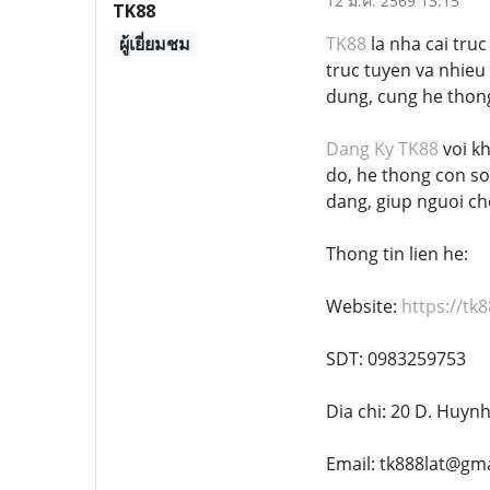
12 มี.ค. 2569 13:15
TK88
ผู้เยี่ยมชม
TK88
la nha cai truc
truc tuyen va nhieu
dung, cung he thong
Dang Ky TK88
voi kh
do, he thong con so
dang, giup nguoi ch
Thong tin lien he:
Website:
https://tk8
SDT: 0983259753
Dia chi: 20 D. Huy
Email: tk888lat@gm